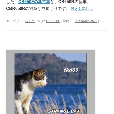
した。
CB650Fの新古車
と、CB650Rの新車、
CBR650R
の簡単な見積もりです。
続きを読む
→
カテゴリー:
バイク
| タグ:
CRF250L
| 投稿日:
2020年8月24日
|