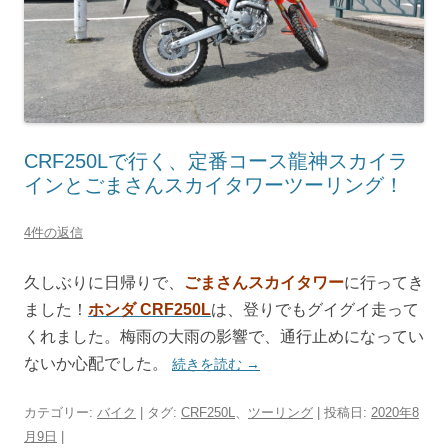
CRF250Lで行く、定番コース龍神スカイラ
インとごまさんスカイタワーツーリング！
4件の返信
久しぶりに日帰りで、
ごまさんスカイタワー
に行ってき
ました！
ホンダ CRF250L
は、登りでもグイグイ走って
くれました。梅雨の大雨の影響で、通行止めになってい
ないか心配でした。
続きを読む
→
カテゴリー:
バイク
| タグ:
CRF250L
、
ツーリング
| 投稿日:
2020年8
月9日
|