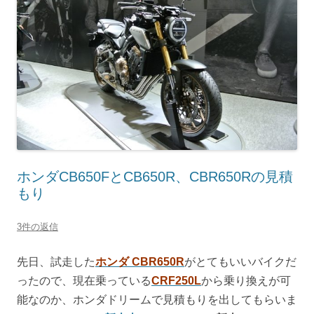
ホンダCB650FとCB650R、CBR650Rの見積
もり
3件の返信
先日、試走した
ホンダ CBR650R
がとてもいいバイクだ
ったので、現在乗っている
CRF250L
から乗り換えが可
能なのか、ホンダドリームで見積もりを出してもらいま