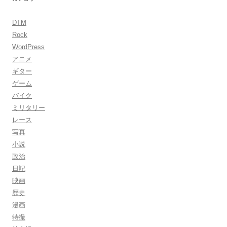
DTM
Rock
WordPress
アニメ
ギター
ゲーム
バイク
ミリタリー
レース
写真
小説
政治
日記
映画
歴史
漫画
特撮