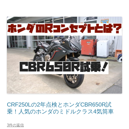
CRF250Lの2年点検とホンダCBR650R試
乗！人気のホンダのミドルクラス4気筒車
3件の返信