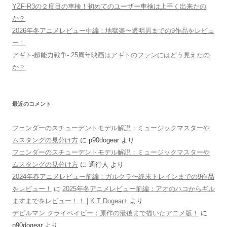
YZF-R3の２度目の車検！初めてのユーザー車検は上手く出来たの
か？
2026年冬アニメレビュー中編：地獄楽〜透明男までの9作品をレビュ
ー！
アギト-超能力戦争- 25周年映画はアギトのファンにはどう見えたの
か？
最近のコメント
フェンダーのスチューデントモデル解説：ミュージックマスターや
ムスタングの見分け方
に
p90dogear
より
フェンダーのスチューデントモデル解説：ミュージックマスターや
ムスタングの見分け方
に
通行人
より
2024年春アニメレビュー前編：ガルクラ〜終末トレインまでの9作品
をレビュー！
に
2025年冬アニメレビュー前編：アオのハコからギル
ますまでをレビュー！！ | K.T Dogear+
より
デビルマン クライベイビー：原作の最後まで描いたアニメ版！
に
p90dogear
より