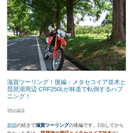
滋賀ツーリング！後編：メタセコイア並木と
琵琶湖周辺 CRF250Lが林道で転倒するハプ
ニング！
3件の返信
前回
の続きで
滋賀ツーリング
の後編です。1泊してから