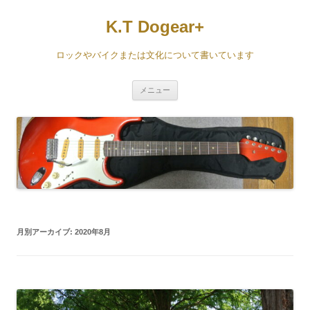
コ
ン
K.T Dogear+
テ
ン
ツ
へ
ロックやバイクまたは文化について書いています
ス
キ
ッ
プ
メニュー
月別アーカイブ:
2020年8月