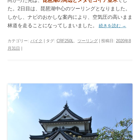
向かった先は、
琵琶湖の周辺とメタセコイア並木
でし
た。2日目は、琵琶湖中心のツーリングとなりました。
しかし、ナビのおかしな案内により、空気圧の高いまま
林道を走ることになってしまいました。
続きを読む
→
カテゴリー:
バイク
| タグ:
CRF250L
、
ツーリング
| 投稿日:
2020年8
月31日
|