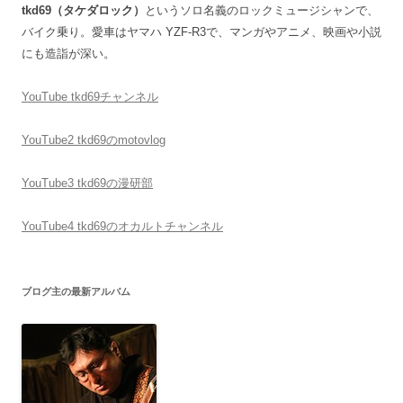
tkd69（タケダロック）
というソロ名義のロックミュージシャンで、
バイク乗り。愛車はヤマハ YZF-R3で、マンガやアニメ、映画や小説
にも造詣が深い。
YouTube tkd69チャンネル
YouTube2 tkd69のmotovlog
YouTube3 tkd69の漫研部
YouTube4 tkd69のオカルトチャンネル
ブログ主の最新アルバム