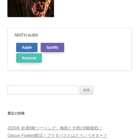
NINTH tkd69
Apple
Spotify
Amazon
検
索:
最近の投稿
2026年 鈴鹿8耐ツーリング：梅雨と大雨の8耐観戦！
Gibson Firebird復活！プラタパスとはどういうギター？