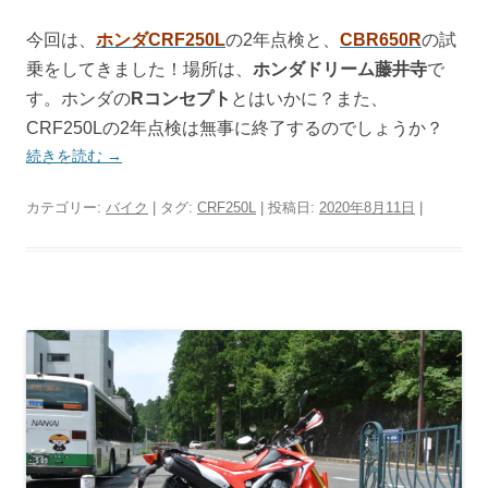
今回は、
ホンダCRF250L
の2年点検と、
CBR650R
の試
乗をしてきました！場所は、
ホンダドリーム藤井寺
で
す。ホンダの
Rコンセプト
とはいかに？また、
CRF250Lの2年点検は無事に終了するのでしょうか？
続きを読む
→
カテゴリー:
バイク
| タグ:
CRF250L
| 投稿日:
2020年8月11日
|