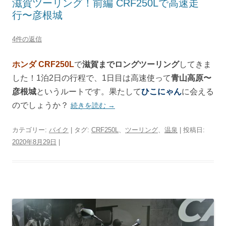
滋賀ツーリング！前編 CRF250Lで高速走
行〜彦根城
4件の返信
ホンダ CRF250L
で
滋賀までロングツーリング
してきま
した！1泊2日の行程で、1日目は高速使って
青山高原〜
彦根城
というルートです。果たして
ひこにゃん
に会える
のでしょうか？
続きを読む
→
カテゴリー:
バイク
| タグ:
CRF250L
、
ツーリング
、
温泉
| 投稿日:
2020年8月29日
|