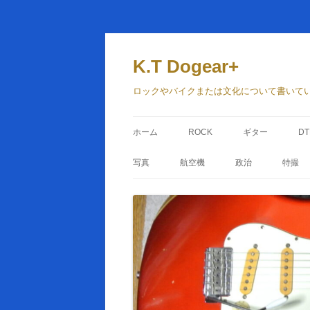
コ
ン
テ
K.T Dogear+
ン
ツ
へ
ロックやバイクまたは文化について書いて
ス
キ
ッ
プ
ホーム
ROCK
ギター
D
写真
航空機
政治
特撮