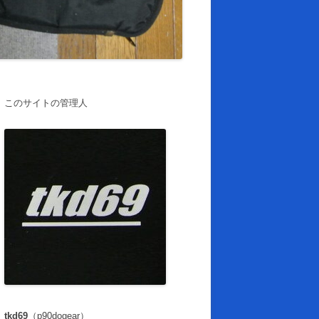
このサイトの管理人
tkd69
（p90dogear）