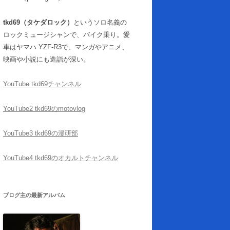
tkd69（タケダロック）
というソロ名義の
ロックミュージシャンで、バイク乗り。愛
車はヤマハ YZF-R3で、マンガやアニメ、
映画や小説にも造詣が深い。
YouTube tkd69チャンネル
YouTube2 tkd69のmotovlog
YouTube3 tkd69の漫研部
YouTube4 tkd69のオカルトチャンネル
ブログ主の最新アルバム