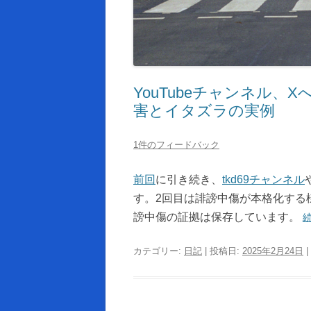
YouTubeチャンネル
害とイタズラの実例
1件のフィードバック
前回
に引き続き、
tkd69チャンネル
す。2回目は誹謗中傷が本格化する
謗中傷の証拠は保存しています。
カテゴリー:
日記
| 投稿日:
2025年2月24日
|