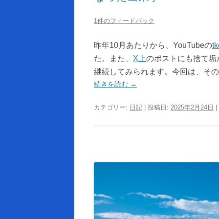
1件のフィードバック
昨年10月あたりから、YouTubeの
t
た。また、
X上
のポストにも捨て垢
継続してみられます。今回は、その
続きを読む
→
カテゴリー:
日記
| 投稿日:
2025年2月24日
|