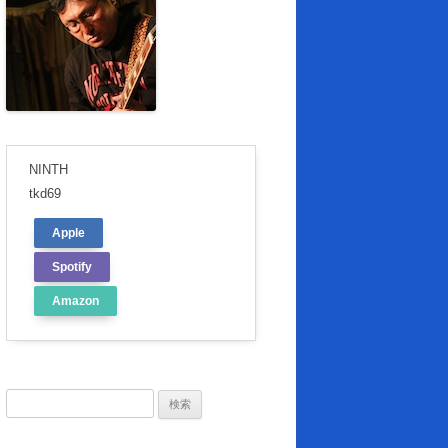
NINTH
tkd69
Apple
Spotify
Amazon
検
索: