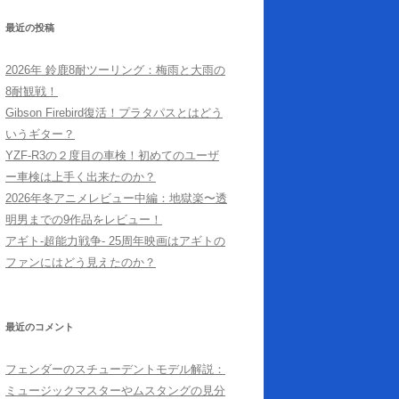
最近の投稿
2026年 鈴鹿8耐ツーリング：梅雨と大雨の
8耐観戦！
Gibson Firebird復活！プラタパスとはどう
いうギター？
YZF-R3の２度目の車検！初めてのユーザ
ー車検は上手く出来たのか？
2026年冬アニメレビュー中編：地獄楽〜透
明男までの9作品をレビュー！
アギト-超能力戦争- 25周年映画はアギトの
ファンにはどう見えたのか？
最近のコメント
フェンダーのスチューデントモデル解説：
ミュージックマスターやムスタングの見分