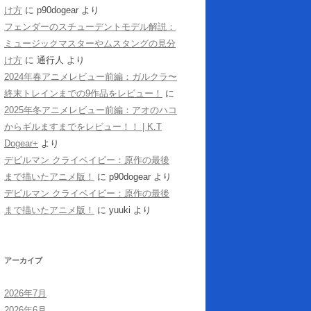
け方
に
p90dogear
より
フェンダーのスチューデントモデル解説：
ミュージックマスターやムスタングの見分
け方
に
通行人
より
2024年春アニメレビュー前編：ガルクラ〜
終末トレインまでの9作品をレビュー！
に
2025年冬アニメレビュー前編：アオのハコ
からギルますまでをレビュー！！ | K.T
Dogear+
より
デビルマン クライベイビー：原作の最後
まで描いたアニメ版！
に
p90dogear
より
デビルマン クライベイビー：原作の最後
まで描いたアニメ版！
に
yuuki
より
アーカイブ
2026年7月
2026年6月