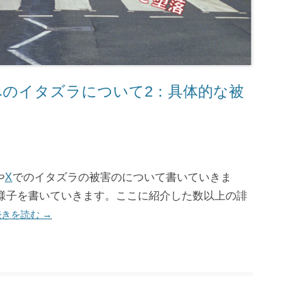
、Xへのイタズラについて2：具体的な被
や
X
でのイタズラの被害のについて書いていきま
様子を書いていきます。ここに紹介した数以上の誹
続きを読む
→