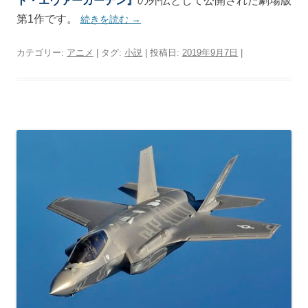
ト・エヴァーガーデン』
の外伝として公開された劇場版
第1作です。
続きを読む
→
カテゴリー:
アニメ
| タグ:
小説
| 投稿日:
2019年9月7日
|