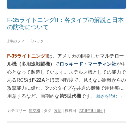
F-35ライトニングII：各タイプの解説と日本
の防衛について
1件のフィードバック
F-35ライトニングII
は、アメリカの開発した
マルチロー
ル機（多用途戦闘機）
で
ロッキード・マーティン社
が中
心となって製造しています。ステルス機としての能力で
あるRCSは
F-22A
とほぼ同程度で、見えない距離からの
攻撃能力に優れ、3つのタイプを共通の機種で用途毎に
用意するなど、画期的な
第5世代機
です。
続きを読む
→
カテゴリー:
航空機
| タグ:
政治
| 投稿日:
2019年9月6日
|