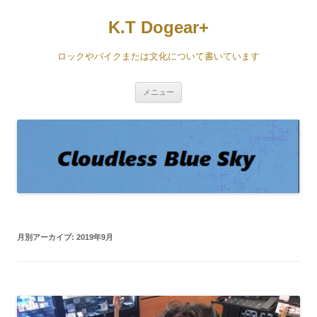
コ
ン
K.T Dogear+
テ
ン
ツ
へ
ロックやバイクまたは文化について書いています
ス
キ
ッ
プ
メニュー
月別アーカイブ:
2019年9月