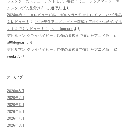
フェンダーのスチューデントモデル解説：ミュージックマスターや
ムスタングの見分け方
に
通行人
より
2024年春アニメレビュー前編：ガルクラ〜終末トレインまでの9作品
をレビュー！
に
2025年冬アニメレビュー前編：アオのハコからギル
ますまでをレビュー！！ | K.T Dogear+
より
デビルマン クライベイビー：原作の最後まで描いたアニメ版！
に
p90dogear
より
デビルマン クライベイビー：原作の最後まで描いたアニメ版！
に
yuuki
より
アーカイブ
2026年8月
2026年7月
2026年6月
2026年5月
2026年4月
2026年3月