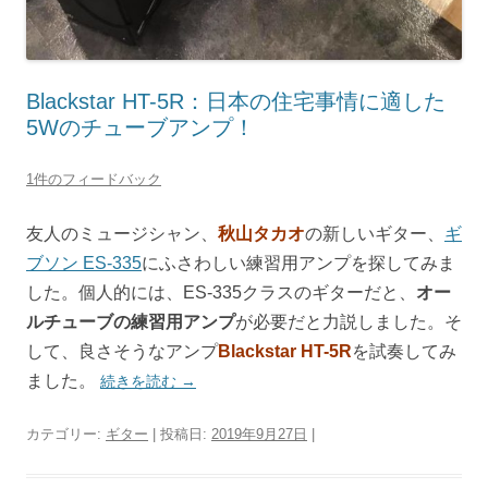
Blackstar HT-5R：日本の住宅事情に適した
5Wのチューブアンプ！
1件のフィードバック
友人のミュージシャン、
秋山タカオ
の新しいギター、
ギ
ブソン ES-335
にふさわしい練習用アンプを探してみま
した。個人的には、ES-335クラスのギターだと、
オー
ルチューブの練習用アンプ
が必要だと力説しました。そ
して、良さそうなアンプ
Blackstar HT-5R
を試奏してみ
ました。
続きを読む
→
カテゴリー:
ギター
| 投稿日:
2019年9月27日
|