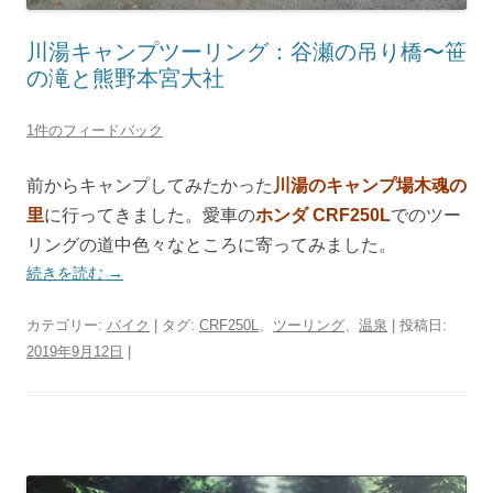
川湯キャンプツーリング：谷瀬の吊り橋〜笹
の滝と熊野本宮大社
1件のフィードバック
前からキャンプしてみたかった
川湯のキャンプ場木魂の
里
に行ってきました。愛車の
ホンダ CRF250L
でのツー
リングの道中色々なところに寄ってみました。
続きを読む
→
カテゴリー:
バイク
| タグ:
CRF250L
、
ツーリング
、
温泉
| 投稿日:
2019年9月12日
|