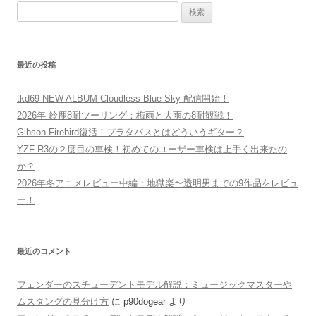
検
索:
最近の投稿
tkd69 NEW ALBUM Cloudless Blue Sky 配信開始！
2026年 鈴鹿8耐ツーリング：梅雨と大雨の8耐観戦！
Gibson Firebird復活！プラタパスとはどういうギター？
YZF-R3の２度目の車検！初めてのユーザー車検は上手く出来たの
か？
2026年冬アニメレビュー中編：地獄楽〜透明男までの9作品をレビュ
ー！
最近のコメント
フェンダーのスチューデントモデル解説：ミュージックマスターや
ムスタングの見分け方
に
p90dogear
より