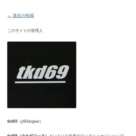
投
←
過去の投稿
稿
このサイトの管理人
ナ
ビ
ゲ
ー
シ
ョ
ン
tkd69
（p90dogear）
tkd69（タケダロック）
というソロ名義のロックミュージシャンで、