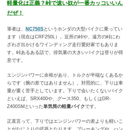
軽量化は正義？峠で速い奴が一番カッコいいん
だぜ！
筆者は、
NC750S
というホンダの大型バイクに乗ってい
ます（現在はCRF250L）。近所の峠や、遠方の峠にわ
ざわざ出かけるワインディング走行愛好家でもありま
す。峠あるある話で、排気量の大きいバイクは登りが得
意です。
エンジンパワーに余裕があり、トルクが半端なくあるか
らです（腕の差ではありません）。対照的に、下りは車
重が重く苦手としています。下りで会いたくないバイク
といえば、SRX400や、グース350、もしくはDR-
Z400SMといった
単気筒の軽量バイク
です。
正直言って、下りではエンジンパワーの差よりも軽いこ
とがなによりの武器となります。ブレーキングや、ハン