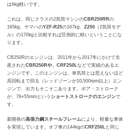
は6kg軽いです。
これは、同じクラスの2気筒マシンの
CBR250RR
の
165kg、ヤマハの
YZF-R25
の167kg、
Z250
（2気筒モデ
ル）の170kgと比較すれば圧倒的に軽いということにな
ります。
CB250Rのエンジンは、2011年から2017年にかけて生
産された
CBR250Rや、CRF250L
などで実績のあるエ
ンジンです。このエンジンは、単気筒とは思えないほど
高回転まで回る（レッドゾーンが10,500rpm以上）エン
ジンで、出力もそこそこあります。ボア・ストローク
が、76×55mmという
ショートストロークのエンジン
で
す。
新開発の
高張力鋼スチールフレーム
により、軽量な車体
を実現しています。オフ車の144kgの
CRF250L
と同じ