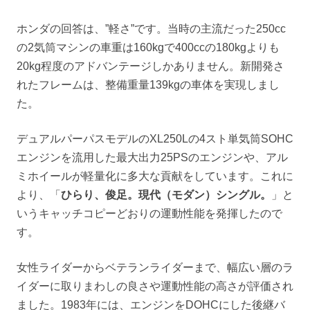
ホンダの回答は、”軽さ”です。当時の主流だった250cc
の2気筒マシンの車重は160kgで400ccの180kgよりも
20kg程度のアドバンテージしかありません。新開発さ
れたフレームは、整備重量139kgの車体を実現しまし
た。
デュアルパーパスモデルのXL250Lの4スト単気筒SOHC
エンジンを流用した最大出力25PSのエンジンや、アル
ミホイールが軽量化に多大な貢献をしています。これに
より、「
ひらり、俊足。現代（モダン）シングル。
」と
いうキャッチコピーどおりの運動性能を発揮したので
す。
女性ライダーからベテランライダーまで、幅広い層のラ
イダーに取りまわしの良さや運動性能の高さが評価され
ました。1983年には、エンジンをDOHCにした後継バ