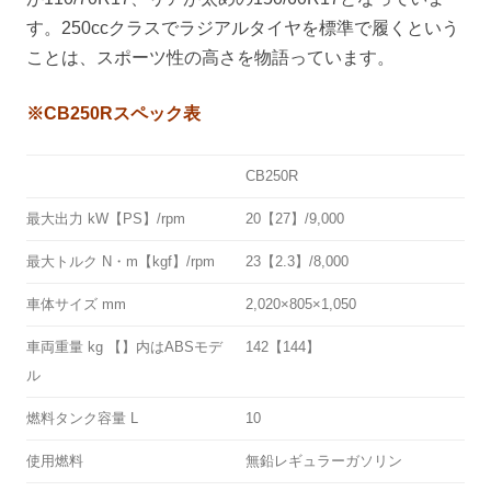
す。250ccクラスでラジアルタイヤを標準で履くという
ことは、スポーツ性の高さを物語っています。
※CB250Rスペック表
CB250R
最大出力 kW【PS】/rpm
20【27】/9,000
最大トルク N・m【kgf】/rpm
23【2.3】/8,000
車体サイズ mm
2,020×805×1,050
車両重量 kg 【】内はABSモデ
142【144】
ル
燃料タンク容量 L
10
使用燃料
無鉛レギュラーガソリン