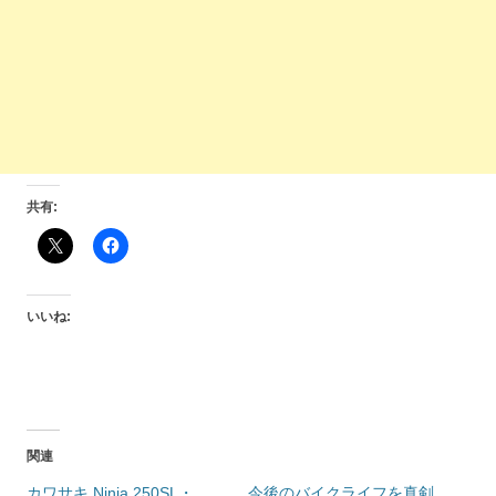
共有:
いいね:
関連
カワサキ Ninja 250SL・
今後のバイクライフを真剣