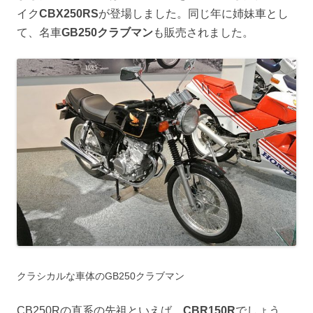
イク
CBX250RS
が登場しました。同じ年に姉妹車とし
て、名車
GB250クラブマン
も販売されました。
クラシカルな車体のGB250クラブマン
CB250Rの直系の先祖といえば、
CBR150R
でしょう。