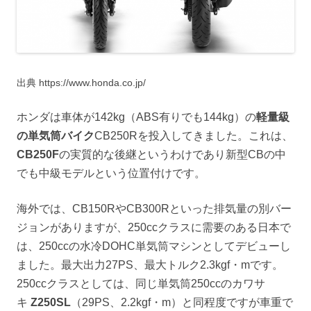
出典 https://www.honda.co.jp/
ホンダは車体が142kg（ABS有りでも144kg）の
軽量級
の単気筒バイク
CB250Rを投入してきました。これは、
CB250F
の実質的な後継というわけであり新型CBの中
でも中級モデルという位置付けです。
海外では、CB150RやCB300Rといった排気量の別バー
ジョンがありますが、250ccクラスに需要のある日本で
は、250ccの水冷DOHC単気筒マシンとしてデビューし
ました。最大出力27PS、最大トルク2.3kgf・mです。
250ccクラスとしては、同じ単気筒250ccのカワサ
キ
Z250SL
（29PS、2.2kgf・m）と同程度ですが車重で