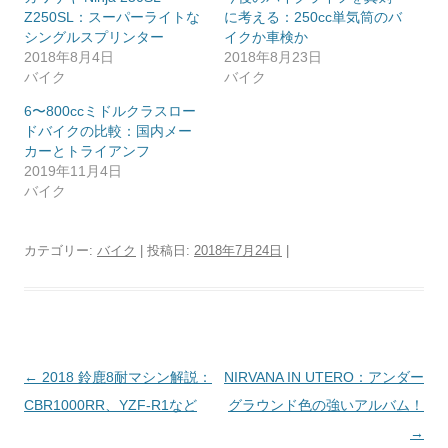
Z250SL：スーパーライトな
に考える：250cc単気筒のバ
シングルスプリンター
イクか車検か
2018年8月4日
2018年8月23日
バイク
バイク
6〜800ccミドルクラスロー
ドバイクの比較：国内メー
カーとトライアンフ
2019年11月4日
バイク
カテゴリー:
バイク
| 投稿日:
2018年7月24日
|
投
←
2018 鈴鹿8耐マシン解説：
NIRVANA IN UTERO：アンダー
稿
CBR1000RR、YZF-R1など
グラウンド色の強いアルバム！
ナ
→