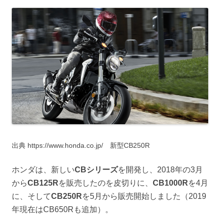
出典 https://www.honda.co.jp/ 新型CB250R
ホンダは、新しい
CBシリーズ
を開発し、2018年の3月
から
CB125R
を販売したのを皮切りに、
CB1000R
を4月
に、そして
CB250R
を5月から販売開始しました（2019
年現在はCB650Rも追加）。