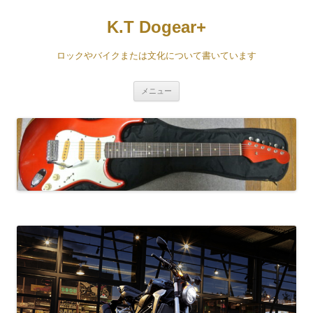
コ
ン
K.T Dogear+
テ
ン
ツ
へ
ロックやバイクまたは文化について書いています
ス
キ
ッ
プ
メニュー