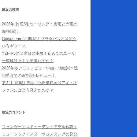
最近の投稿
2026年 鈴鹿8耐ツーリング：梅雨と大雨の
8耐観戦！
Gibson Firebird復活！プラタパスとはどう
いうギター？
YZF-R3の２度目の車検！初めてのユーザ
ー車検は上手く出来たのか？
2026年冬アニメレビュー中編：地獄楽〜透
明男までの9作品をレビュー！
アギト-超能力戦争- 25周年映画はアギトの
ファンにはどう見えたのか？
最近のコメント
フェンダーのスチューデントモデル解説：
ミュージックマスターやムスタングの見分