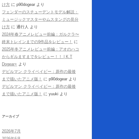
け方
に
p90dogear
より
フェンダーのスチューデントモデル解説：
ミュージックマスターやムスタングの見分
け方
に
通行人
より
2024年春アニメレビュー前編：ガルクラ〜
終末トレインまでの9作品をレビュー！
に
2025年冬アニメレビュー前編：アオのハコ
からギルますまでをレビュー！！ | K.T
Dogear+
より
デビルマン クライベイビー：原作の最後
まで描いたアニメ版！
に
p90dogear
より
デビルマン クライベイビー：原作の最後
まで描いたアニメ版！
に
yuuki
より
アーカイブ
2026年7月
2026年6月