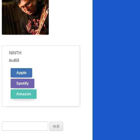
NINTH
tkd69
Apple
Spotify
Amazon
検
索: