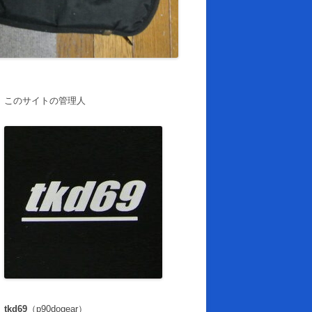
このサイトの管理人
tkd69
（p90dogear）