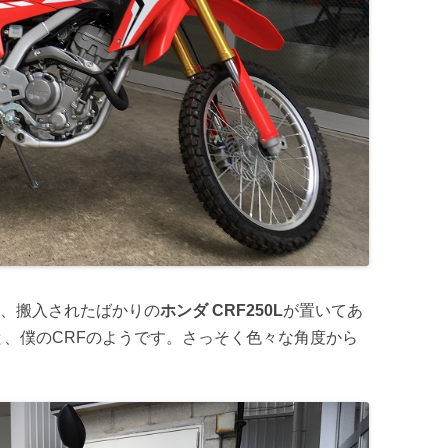
、搬入されたばかりの
ホンダ CRF250L
が置いてあ
と、僕のCRFのようです。さっそく色々な角度から