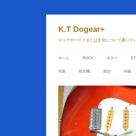
コ
ン
テ
K.T Dogear+
ン
ツ
へ
ロックやバイクまたは文化について書いて
ス
キ
ッ
プ
ホーム
ROCK
ギター
D
写真
航空機
政治
特撮