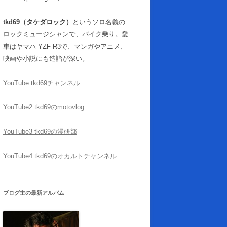
tkd69（タケダロック）
というソロ名義の
ロックミュージシャンで、バイク乗り。愛
車はヤマハ YZF-R3で、マンガやアニメ、
映画や小説にも造詣が深い。
YouTube tkd69チャンネル
YouTube2 tkd69のmotovlog
YouTube3 tkd69の漫研部
YouTube4 tkd69のオカルトチャンネル
ブログ主の最新アルバム