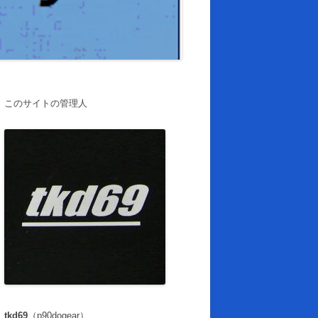
このサイトの管理人
tkd69
（p90dogear）