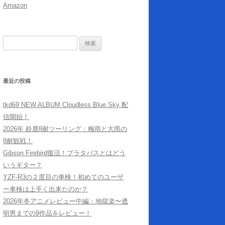
Amazon
検
索:
最近の投稿
tkd69 NEW ALBUM Cloudless Blue Sky 配
信開始！
2026年 鈴鹿8耐ツーリング：梅雨と大雨の
8耐観戦！
Gibson Firebird復活！プラタパスとはどう
いうギター？
YZF-R3の２度目の車検！初めてのユーザ
ー車検は上手く出来たのか？
2026年冬アニメレビュー中編：地獄楽〜透
明男までの9作品をレビュー！