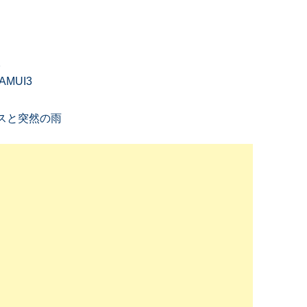
2
AMUI3
ビスと突然の雨