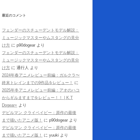
最近のコメント
フェンダーのスチューデントモデル解説：
ミュージックマスターやムスタングの見分
け方
に
p90dogear
より
フェンダーのスチューデントモデル解説：
ミュージックマスターやムスタングの見分
け方
に
通行人
より
2024年春アニメレビュー前編：ガルクラ〜
終末トレインまでの9作品をレビュー！
に
2025年冬アニメレビュー前編：アオのハコ
からギルますまでをレビュー！！ | K.T
Dogear+
より
デビルマン クライベイビー：原作の最後
まで描いたアニメ版！
に
p90dogear
より
デビルマン クライベイビー：原作の最後
まで描いたアニメ版！
に
yuuki
より