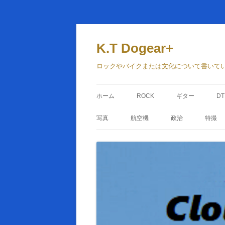
コ
ン
テ
K.T Dogear+
ン
ツ
へ
ロックやバイクまたは文化について書いて
ス
キ
ッ
プ
ホーム
ROCK
ギター
D
写真
航空機
政治
特撮