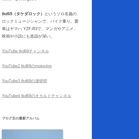
tkd69（タケダロック）
というソロ名義の
ロックミュージシャンで、バイク乗り。愛
車はヤマハ YZF-R3で、マンガやアニメ、
映画や小説にも造詣が深い。
YouTube tkd69チャンネル
YouTube2 tkd69のmotovlog
YouTube3 tkd69の漫研部
YouTube4 tkd69のオカルトチャンネル
ブログ主の最新アルバム