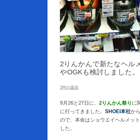
2りんかんで新たなヘルメ
やOGKも検討しました。
3件の返信
9月26と27日に、
2りんかん祭り
に
に行ってきました。
SHOEI本社
か
ので、本命はショウエイヘルメット
した。