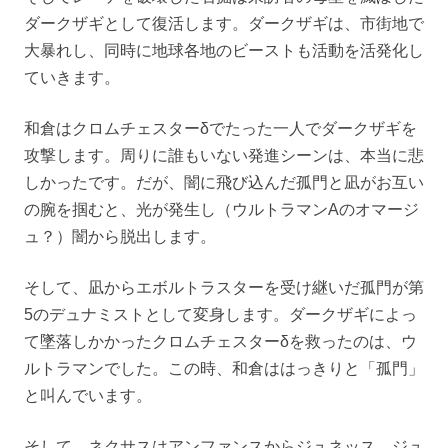
ダークザギとして復活します。ダークザギは、市街地で
大暴れし、同時に地球各地のビーストも活動を活発化し
ていきます。
和倉はクロムチェスターδでたった一人でダークザギを
攻撃します。周りに誰もいない発進シーンは、本当に悲
しかったです。だが、闇に飛び込んだ孤門と凪がお互い
の腕を掴むと、光が発生し（ウルトラマンAのオマージ
ュ？）闇から脱出します。
そして、凪からエボルトラスターを受け継いだ孤門が第
5のデュナミストとして変身します。ダークザギによっ
て墜落しかかったクロムチェスターδを救ったのは、ウ
ルトラマンでした。この時、和倉ははっきりと「孤門」
と叫んでいます。
そして、ネクサスはアンファンスからジュネッス、ジュ