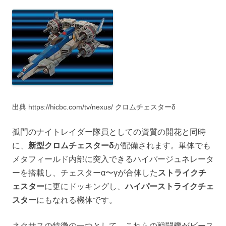
出典 https://hicbc.com/tv/nexus/ クロムチェスターδ
孤門のナイトレイダー隊員としての資質の開花と同時
に、
新型クロムチェスターδ
が配備されます。単体でも
メタフィールド内部に突入できるハイパージュネレータ
ーを搭載し、チェスターα〜γが合体した
ストライクチ
ェスター
に更にドッキングし、
ハイパーストライクチェ
スター
にもなれる機体です。
ネクサスの特徴の一つとして、これらの戦闘機がビース