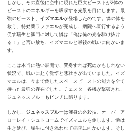
しかし、その直後に空中に現れた巨大ビーストが2体の
ビーストのエネルギーを吸収する光景を目にします。最
強のビースト、
イズマエル
が登場したのです。憐の体を
救う、特効薬ラファエルが完成し、病院へ直行するよう
促す瑞生と孤門に対して憐は「俺は俺の光を駆け抜け
る！」と言い放ち、イズマエルと最後の戦いに向かいま
す。
ここは本当に熱い展開で、変身すれば死ぬかもしれない
状況で、戦いに赴く覚悟と悲壮さが出ていました。
イズ
マエルは、今まで倒したスペースビーストの能力を全て
持った最強の存在でした。チェスター各機が撃破され、
ジュネッスブルーもピンチに陥ります。
しかし、
ジュネッスブルー
は渾身の必殺技、オーバーア
ローレイ・シュトロームでイズマエルを倒します。憐は
生き延び、瑞生に付き添われて病院に向かいます。そし