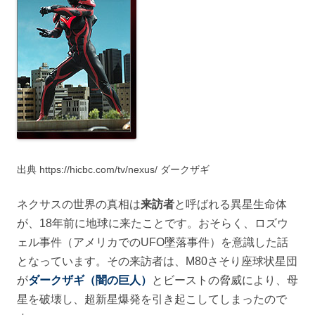
出典 https://hicbc.com/tv/nexus/ ダークザギ
ネクサスの世界の真相は
来訪者
と呼ばれる異星生命体
が、18年前に地球に来たことです。おそらく、ロズウ
ェル事件（アメリカでのUFO墜落事件）を意識した話
となっています。その来訪者は、M80さそり座球状星団
が
ダークザギ（闇の巨人）
とビーストの脅威により、母
星を破壊し、超新星爆発を引き起こしてしまったので