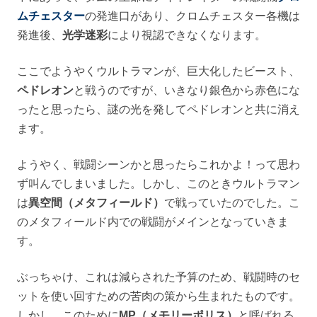
ムチェスター
の発進口があり、クロムチェスター各機は
発進後、
光学迷彩
により視認できなくなります。
ここでようやくウルトラマンが、巨大化したビースト、
ペドレオン
と戦うのですが、いきなり銀色から赤色にな
ったと思ったら、謎の光を発してペドレオンと共に消え
ます。
ようやく、戦闘シーンかと思ったらこれかよ！って思わ
ず叫んでしまいました。しかし、このときウルトラマン
は
異空間（メタフィールド）
で戦っていたのでした。こ
のメタフィールド内での戦闘がメインとなっていきま
す。
ぶっちゃけ、これは減らされた予算のため、戦闘時のセ
ットを使い回すための苦肉の策から生まれたものです。
しかし、このために
MP（メモリーポリス）
と呼ばれる