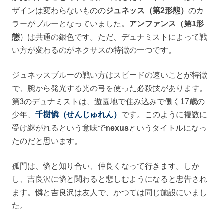
ザインは変わらないものの
ジュネッス（第2形態）
のカ
ラーがブルーとなっていました。
アンファンス（第1形
態）
は共通の銀色です。ただ、デュナミストによって戦
い方が変わるのがネクサスの特徴の一つです。
ジュネッスブルーの戦い方はスピードの速いことが特徴
で、腕から発光する光の弓を使った必殺技があります。
第3のデュナミストは、遊園地で住み込みで働く17歳の
少年、
千樹憐（せんじゅれん）
です。このように複数に
受け継がれるという意味で
nexus
というタイトルになっ
たのだと思います。
孤門は、憐と知り合い、仲良くなって行きます。しか
し、吉良沢に憐と関わると悲しむようになると忠告され
ます。憐と吉良沢は友人で、かつては同じ施設にいまし
た。