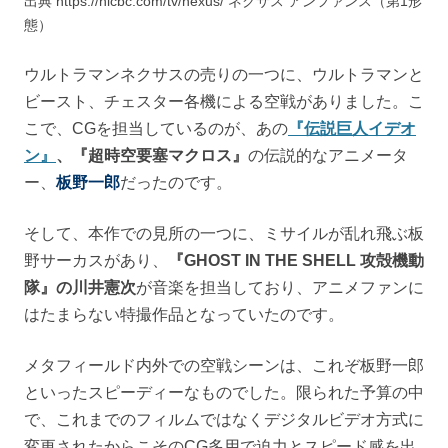
出典 https://hicbc.com/tv/nexus/ ネクサス アンファンス（第1形
態）
ウルトラマンネクサスの売りの一つに、ウルトラマンと
ビースト、チェスター各機による空戦がありました。こ
こで、CGを担当しているのが、あの
『伝説巨人イデオ
ン』
、『超時空要塞マクロス』
の伝説的なアニメータ
ー、
板野一郎
だったのです。
そして、本作での見所の一つに、ミサイルが乱れ飛ぶ板
野サーカスがあり、
『GHOST IN THE SHELL 攻殻機動
隊』の川井憲次
が音楽を担当しており、アニメファンに
はたまらない特撮作品となっていたのです。
メタフィールド内外での空戦シーンは、これぞ板野一郎
といったスピーディーなものでした。限られた予算の中
で、これまでのフィルムではなくデジタルビデオ方式に
変更されたからこそのCG多用で迫力とスピード感を出