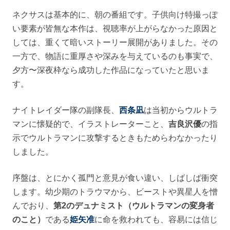
ネクサスは基本的に、朝の番組です。子供向け特撮っぽ
い要素が皆無な本作は、視聴率が上がらなかった原因と
しては、重くて暗いストーリー展開がありました。その
一方で、物語に重厚さや深みを与えているのも事実で、
夕方〜深夜枠なら成功した作品になっていたと思いま
す。
ナイトレイダー隊の副隊長、
西条凪
は当初からウルトラ
マンに懐疑的で、イラストレーターこと、
吉良沢優
の指
示でウルトラマンに攻撃するときもためらわなかったり
しました。
序盤は、とにかく孤門と意見が食い違い、しばしば衝突
します。幼少期のトラウマから、ビーストや異星人を憎
んでおり、
第2のデュナミスト（ウルトラマンの変身者
のこと）
である
姫矢准
に命を救われても、容易には信じ