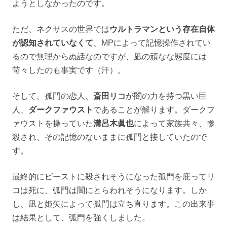
ようとしなかったのです。
ただ、ネクサスの世界では
ウルトラマンという存在自体
が認知されていなくて
、MPによって記憶操作されてい
るので無理からぬ話なのですが、凪の頑なな態度には
苛々したのも事実です（汗）。
そして、孤門の恋人、
斎田リコ
が闇の力を持つ黒い巨
人、
ダークファウスト
であることが解ります。ダークフ
ァウストを操っていた
溝呂木眞也
によって家族共々、惨
殺され、その記憶のないままに孤門と接していたので
す。
最終的にビーストに殺されそうになった孤門を庇ってリ
コは死に、弧門は闇にとらわれそうになります。しか
し、凪と姫矢によって孤門は立ち直ります。この出来事
は結果として、弧門を強くしました。