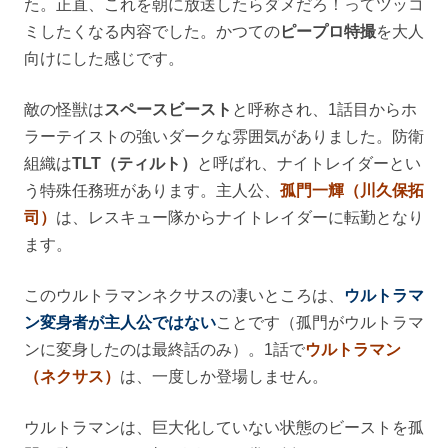
た。正直、これを朝に放送したらダメだろ！ってツッコ
ミしたくなる内容でした。かつての
ピープロ特撮
を大人
向けにした感じです。
敵の怪獣は
スペースビースト
と呼称され、1話目からホ
ラーテイストの強いダークな雰囲気がありました。防衛
組織は
TLT（ティルト）
と呼ばれ、ナイトレイダーとい
う特殊任務班があります。主人公、
孤門一輝（川久保拓
司）
は、レスキュー隊からナイトレイダーに転勤となり
ます。
このウルトラマンネクサスの凄いところは、
ウルトラマ
ン変身者が主人公ではない
ことです（孤門がウルトラマ
ンに変身したのは最終話のみ）。1話で
ウルトラマン
（ネクサス）
は、一度しか登場しません。
ウルトラマンは、巨大化していない状態のビーストを孤