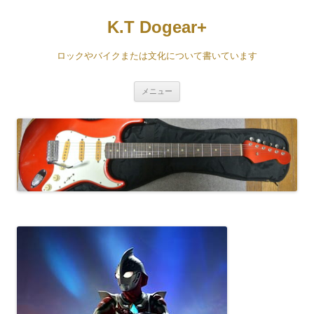
コ
ン
K.T Dogear+
テ
ン
ツ
へ
ロックやバイクまたは文化について書いています
ス
キ
ッ
プ
メニュー