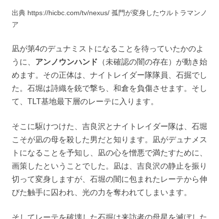
出典 https://hicbc.com/tv/nexus/ 孤門が変身したウルトラマンノ
ア
凪が第4のデュナミストになることを待っていたかのよ
うに、
アンノウンハンド
（未確認の闇の存在）が動き始
めます。その正体は、ナイトレイダー隊隊員、石掘でし
た。石堀は詩織を銃で撃ち、和倉を負傷させます。そし
て、TLT基地最下層のレーテに入ります。
そこに駆けつけた、吉良沢とナイトレイダー隊は、石堀
こそが凪の母を殺した男だと知ります。凪がデュナメス
トになることを予知し、凪の心を憎悪で満たすために、
画策したということでした。凪は、吉良沢の静止を振り
切って変身しますが、石堀の闇に包まれたレーテから伸
びた触手に囚われ、光の力を奪われてしまいます。
そしてレーテを破壊した石掘は来訪者の母星を滅ぼした