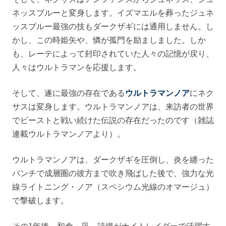
ネッスブルーと変身します。イズマエルを葬ったジュネ
ッスブルー最強の技もダークザギには通用しません。し
かし、この時姫矢や、憐が孤門を励ましました。しか
も、レーテによって封印されていた人々の記憶が戻り、
人々はウルトラマンを応援します。
そして、遂に最強の存在である
ウルトラマンノア
にネク
サスは変身します。ウルトラマンノアは、来訪者の世界
でビーストと戦い続けた伝説の存在だったのです（雑誌
連載ウルトラマンノアより）。
ウルトラマンノアは、ダークザギを圧倒し、炎を纏った
パンチで成層圏の彼方まで吹き飛ばした後で、強力な光
線ライトニング・ノア（スペシウム光線のオマージュ）
で撃破します。