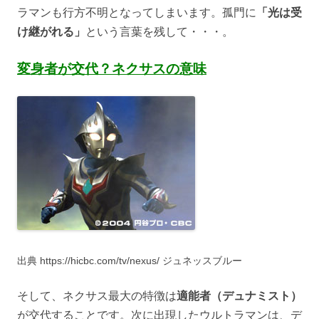
ラマンも行方不明となってしまいます。孤門に
「光は受
け継がれる」
という言葉を残して・・・。
変身者が交代？ネクサスの意味
出典 https://hicbc.com/tv/nexus/ ジュネッスブルー
そして、ネクサス最大の特徴は
適能者（デュナミスト）
が交代することです。次に出現したウルトラマンは、デ