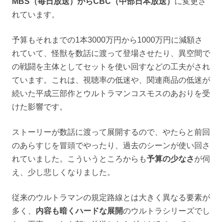
MBS（毎日放送）からCBC（中部日本放送）
に変更さ
れています。
予算もそれまでの1本3000万円から1000万円に減額さ
れていて、怪獣を数話に渡って登場させたり、異空間で
の戦闘を主体としてセットを使い回すなどの工夫がされ
ています。これは、視聴率の低迷や、関連商品の低迷が
続いた平成三部作とウルトラマンコスモスのあおりを受
けた影響です。
ストーリーが数話に渡って展開するので、やたらと前回
のあらすじを冒頭でやったり、過去のシーンが使い回さ
れていました。こういうところからも
予算の少なさ
が伺
え、少し悲しくなりました。
従来のウルトラマンの規定路線とは大きく異なる要素が
多く、
内容も暗くハードな展開
のウルトラシリーズでし