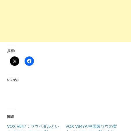
共有:
いいね:
関連
VOX V847：ワウペダルとい
VOX V847A 中国製ワウの実