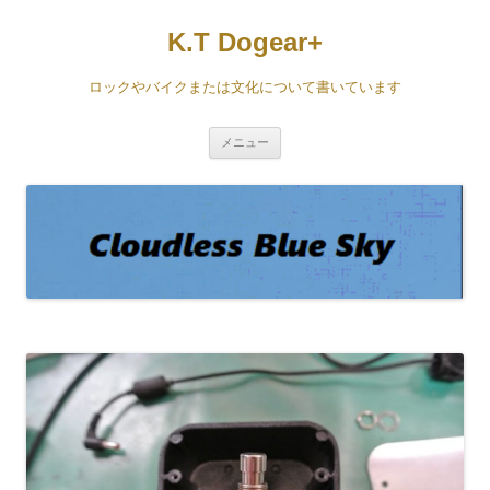
コ
ン
K.T Dogear+
テ
ン
ツ
へ
ロックやバイクまたは文化について書いています
ス
キ
ッ
プ
メニュー