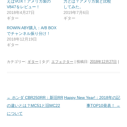
えばVOX！アメリカ製の
力とは？アメリカ製と比較
V847をレビュー！
してみた。
2018年4月27日
2019年7月6日
ギター
ギター
ROWIN ABY購入：A/B BOX
でチャンネル振り分け！
2018年12月19日
ギター
カテゴリー:
ギター
| タグ:
エフェクター
| 投稿日:
2018年12月27日
|
投
←
ホンダ CBR250RR：新旧RR
Happy New Year!：2018年の記
稿
の違いとは？MC51と旧MC22
事TOP10発表！
→
ナ
について
ビ