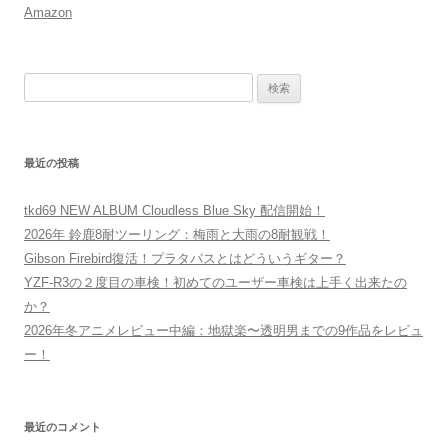
Amazon
検
索:
最近の投稿
tkd69 NEW ALBUM Cloudless Blue Sky 配信開始！
2026年 鈴鹿8耐ツーリング：梅雨と大雨の8耐観戦！
Gibson Firebird復活！プラタパスとはどういうギター？
YZF-R3の２度目の車検！初めてのユーザー車検は上手く出来たの
か？
2026年冬アニメレビュー中編：地獄楽〜透明男までの9作品をレビュ
ー！
最近のコメント