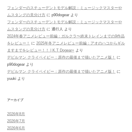
フェンダーのスチューデントモデル解説：ミュージックマスターや
ムスタングの見分け方
に
p90dogear
より
フェンダーのスチューデントモデル解説：ミュージックマスターや
ムスタングの見分け方
に
通行人
より
2024年春アニメレビュー前編：ガルクラ〜終末トレインまでの9作品
をレビュー！
に
2025年冬アニメレビュー前編：アオのハコからギル
ますまでをレビュー！！ | K.T Dogear+
より
デビルマン クライベイビー：原作の最後まで描いたアニメ版！
に
p90dogear
より
デビルマン クライベイビー：原作の最後まで描いたアニメ版！
に
yuuki
より
アーカイブ
2026年8月
2026年7月
2026年6月