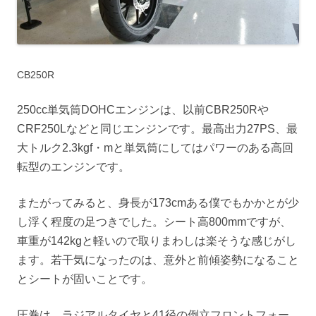
CB250R
250cc単気筒DOHCエンジンは、以前CBR250Rや
CRF250Lなどと同じエンジンです。最高出力27PS、最
大トルク2.3kgf・mと単気筒にしてはパワーのある高回
転型のエンジンです。
またがってみると、身長が173cmある僕でもかかとが少
し浮く程度の足つきでした。シート高800mmですが、
車重が142kgと軽いので取りまわしは楽そうな感じがし
ます。
若干気になったのは、意外と前傾姿勢になること
とシートが固いことです。
圧巻は、ラジアルタイヤと41径の倒立フロントフォー