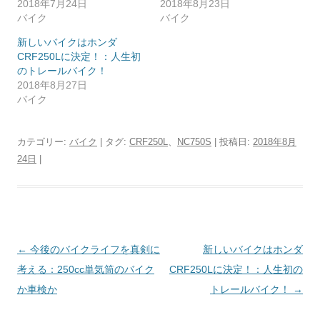
2018年7月24日
2018年8月23日
バイク
バイク
新しいバイクはホンダ
CRF250Lに決定！：人生初
のトレールバイク！
2018年8月27日
バイク
カテゴリー:
バイク
| タグ:
CRF250L
、
NC750S
| 投稿日:
2018年8月
24日
|
投
←
今後のバイクライフを真剣に
新しいバイクはホンダ
稿
考える：250cc単気筒のバイク
CRF250Lに決定！：人生初の
ナ
か車検か
トレールバイク！
→
ビ