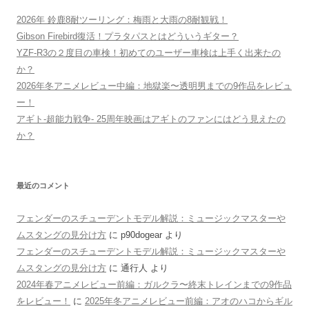
2026年 鈴鹿8耐ツーリング：梅雨と大雨の8耐観戦！
Gibson Firebird復活！プラタパスとはどういうギター？
YZF-R3の２度目の車検！初めてのユーザー車検は上手く出来たの
か？
2026年冬アニメレビュー中編：地獄楽〜透明男までの9作品をレビュ
ー！
アギト-超能力戦争- 25周年映画はアギトのファンにはどう見えたの
か？
最近のコメント
フェンダーのスチューデントモデル解説：ミュージックマスターや
ムスタングの見分け方
に
p90dogear
より
フェンダーのスチューデントモデル解説：ミュージックマスターや
ムスタングの見分け方
に
通行人
より
2024年春アニメレビュー前編：ガルクラ〜終末トレインまでの9作品
をレビュー！
に
2025年冬アニメレビュー前編：アオのハコからギル