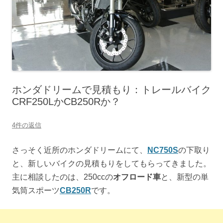
ホンダドリームで見積もり：トレールバイク
CRF250LかCB250Rか？
4件の返信
さっそく近所のホンダドリームにて、
NC750S
の下取り
と、新しいバイクの見積もりをしてもらってきました。
主に相談したのは、250ccの
オフロード車
と、新型の単
気筒スポーツ
CB250R
です。