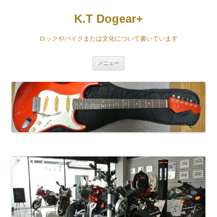
コ
ン
K.T Dogear+
テ
ン
ツ
へ
ロックやバイクまたは文化について書いています
ス
キ
ッ
プ
メニュー