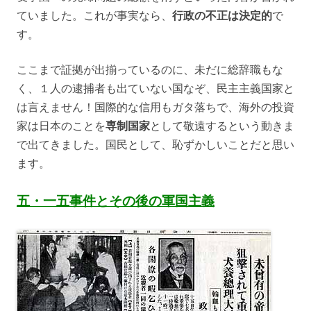
ていました。これが事実なら、
行政の不正は決定的
で
す。
ここまで証拠が出揃っているのに、未だに総辞職もな
く、１人の逮捕者も出ていない国なぞ、民主主義国家と
は言えません！国際的な信用もガタ落ちで、海外の投資
家は日本のことを
専制国家
として敬遠するという動きま
で出てきました。国民として、恥ずかしいことだと思い
ます。
五・一五事件とその後の軍国主義