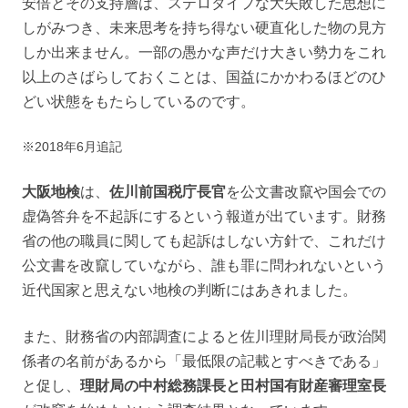
安倍とその支持層は、ステロタイプな大失敗した思想に
しがみつき、未来思考を持ち得ない硬直化した物の見方
しか出来ません。一部の愚かな声だけ大きい勢力をこれ
以上のさばらしておくことは、国益にかかわるほどのひ
どい状態をもたらしているのです。
※2018年6月追記
大阪地検
は、
佐川前国税庁長官
を公文書改竄や国会での
虚偽答弁を不起訴にするという報道が出ています。財務
省の他の職員に関しても起訴はしない方針で、これだけ
公文書を改竄していながら、誰も罪に問われないという
近代国家と思えない地検の判断にはあきれました。
また、財務省の内部調査によると佐川理財局長が政治関
係者の名前があるから「最低限の記載とすべきである」
と促し、
理財局の中村総務課長と田村国有財産審理室長