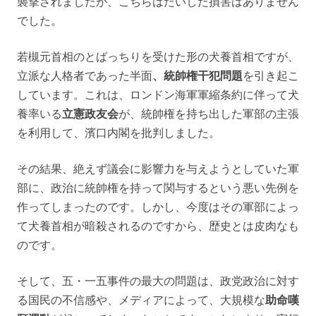
襲撃されましたが、こちらはたいした損害はありません
でした。
若槻元首相のとばっちりを受けた形の犬養首相ですが、
立派な人格者であった半面
、統帥権干犯問題
を引き起こ
しています。これは、ロンドン海軍軍縮条約に伴って犬
養率いる
立憲政友会
が、統帥権を持ち出した軍部の主張
を利用して、濱口内閣を批判しました。
その結果、絶えず議会に影響力を与えようとしていた軍
部に、政治に統帥権を持って関与するという悪い先例を
作ってしまったのです。しかし、今度はその軍部によっ
て犬養首相が暗殺されるのですから、歴史とは皮肉なも
のです。
そして、五・一五事件の最大の問題は、政党政治に対す
る国民の不信感や、メディアによって、大規模な
助命嘆