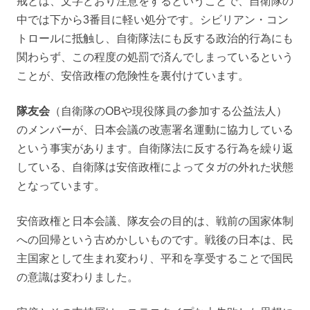
戒とは、文字どおり注意をするということで、自衛隊の
中では下から3番目に軽い処分です。シビリアン・コン
トロールに抵触し、自衛隊法にも反する政治的行為にも
関わらず、この程度の処罰で済んでしまっているという
ことが、安倍政権の危険性を裏付けています。
隊友会
（自衛隊のOBや現役隊員の参加する公益法人）
のメンバーが、日本会議の改憲署名運動に協力している
という事実があります。自衛隊法に反する行為を繰り返
している、自衛隊は安倍政権によってタガの外れた状態
となっています。
安倍政権と日本会議、隊友会の目的は、戦前の国家体制
への回帰という古めかしいものです。戦後の日本は、民
主国家として生まれ変わり、平和を享受することで国民
の意識は変わりました。