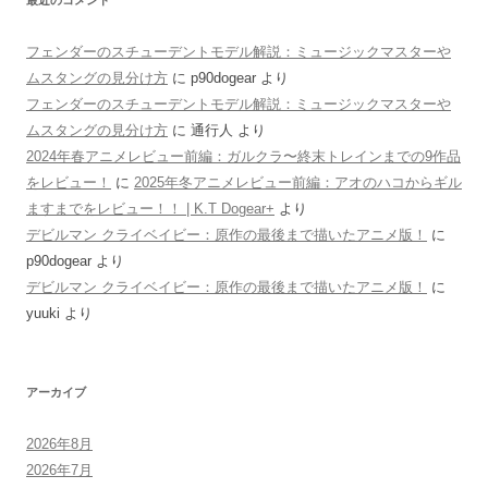
フェンダーのスチューデントモデル解説：ミュージックマスターや
ムスタングの見分け方
に
p90dogear
より
フェンダーのスチューデントモデル解説：ミュージックマスターや
ムスタングの見分け方
に
通行人
より
2024年春アニメレビュー前編：ガルクラ〜終末トレインまでの9作品
をレビュー！
に
2025年冬アニメレビュー前編：アオのハコからギル
ますまでをレビュー！！ | K.T Dogear+
より
デビルマン クライベイビー：原作の最後まで描いたアニメ版！
に
p90dogear
より
デビルマン クライベイビー：原作の最後まで描いたアニメ版！
に
yuuki
より
アーカイブ
2026年8月
2026年7月