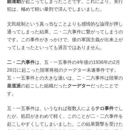
願運動
が起こってしまったことです。これにより、実行
犯は、極めて軽い量刑で済んでしまいました。
文民統制という真っ当なことよりも感情的な論理が押し
通ってしまった結果、二・二六事件に繋がってしまうの
です。この事件がきっかけで、後の軍国主義が出来上が
ってしまったといっても過言ではありません。
二・二六事件
は、五・一五事件の4年後の1936年の2月
26日に起こった陸軍将校のクーデター未遂事件です。
五・一五事件との大きな違いは、二・二六事件は陸軍の
皇道派
の起こした組織だった
クーデター
だったことで
す。
五・一五事件は、いうなれば複数人による
テロ事件
でし
たが、処罰がきわめて軽く、このことが二・二六事件を
起こしやすくしてしまいました。この結果襲撃を受けた