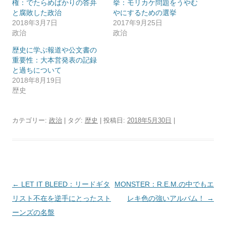
権：でたらめばかりの答弁
挙：モリカケ問題をうやむ
と腐敗した政治
やにするための選挙
2018年3月7日
2017年9月25日
政治
政治
歴史に学ぶ報道や公文書の
重要性：大本営発表の記録
と過ちについて
2018年8月19日
歴史
カテゴリー:
政治
| タグ:
歴史
| 投稿日:
2018年5月30日
|
投
←
LET IT BLEED：リードギタ
MONSTER：R.E.M.の中でもエ
稿
リスト不在を逆手にとったスト
レキ色の強いアルバム！
→
ナ
ーンズの名盤