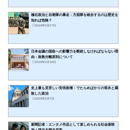
極右政治と自衛隊の暴走：方面隊を統合するのは歴史を
知れば危険？
2018年3月27日
日本会議の国政への影響力を断絶しなければならない理
由：政教分離原則について
2018年3月16日
史上最も見苦しい安倍政権：でたらめばかりの答弁と腐
敗した政治
2018年3月7日
新聞記者：エンタメ作品として楽しめられる社会派映
画！望月衣塑子原案