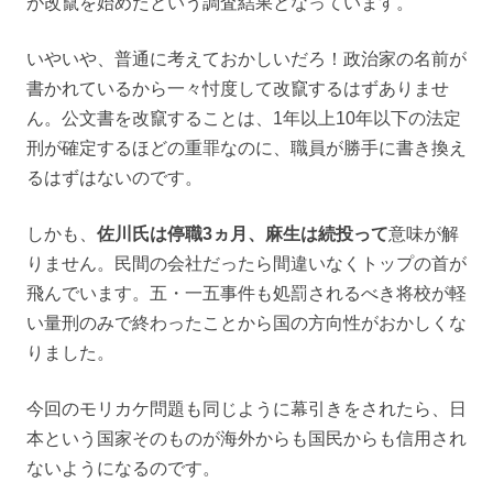
が改竄を始めたという調査結果となっています。
いやいや、普通に考えておかしいだろ！政治家の名前が
書かれているから一々忖度して改竄するはずありませ
ん。公文書を改竄することは、1年以上10年以下の法定
刑が確定するほどの重罪なのに、職員が勝手に書き換え
るはずはないのです。
しかも、
佐川氏は停職3ヵ月、麻生は続投って
意味が解
りません。民間の会社だったら間違いなくトップの首が
飛んでいます。五・一五事件も処罰されるべき将校が軽
い量刑のみで終わったことから国の方向性がおかしくな
りました。
今回のモリカケ問題も同じように幕引きをされたら、日
本という国家そのものが海外からも国民からも信用され
ないようになるのです。