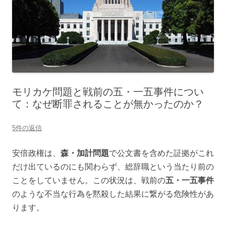
モリカケ問題と戦前の五・一五事件につい
て：なぜ断罪されることが無かったのか？
5件の返信
安倍政権は、
森・加計問題
で公文書を含めた証拠がこれ
だけ出ているのにも関わらず、総辞職という当たり前の
ことをしていません。この状況は、戦前の
五・一五事件
のような不当な行為を黙殺した結果に繋がる危険性があ
ります。