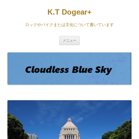
コ
ン
K.T Dogear+
テ
ン
ツ
へ
ロックやバイクまたは文化について書いています
ス
キ
ッ
プ
メニュー