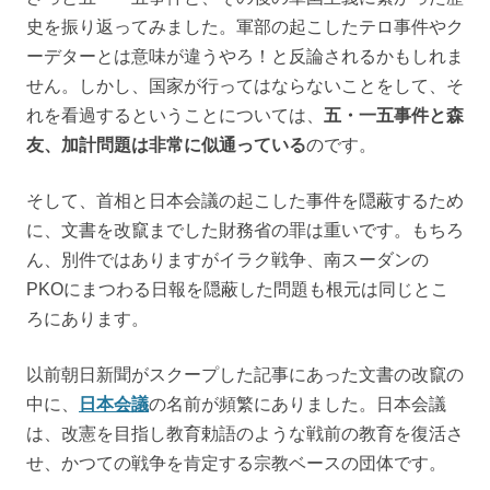
史を振り返ってみました。軍部の起こしたテロ事件やク
ーデターとは意味が違うやろ！と反論されるかもしれま
せん。しかし、国家が行ってはならないことをして、そ
れを看過するということについては、
五・一五事件と森
友、加計問題は非常に似通っている
のです。
そして、首相と日本会議の起こした事件を隠蔽するため
に、文書を改竄までした財務省の罪は重いです。もちろ
ん、別件ではありますがイラク戦争、南スーダンの
PKOにまつわる日報を隠蔽した問題も根元は同じとこ
ろにあります。
以前朝日新聞がスクープした記事にあった文書の改竄の
中に、
日本会議
の名前が頻繁にありました。日本会議
は、改憲を目指し教育勅語のような戦前の教育を復活さ
せ、かつての戦争を肯定する宗教ベースの団体です。