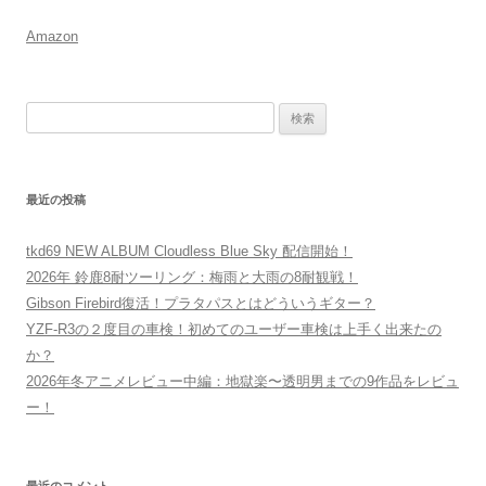
Amazon
検
索:
最近の投稿
tkd69 NEW ALBUM Cloudless Blue Sky 配信開始！
2026年 鈴鹿8耐ツーリング：梅雨と大雨の8耐観戦！
Gibson Firebird復活！プラタパスとはどういうギター？
YZF-R3の２度目の車検！初めてのユーザー車検は上手く出来たの
か？
2026年冬アニメレビュー中編：地獄楽〜透明男までの9作品をレビュ
ー！
最近のコメント