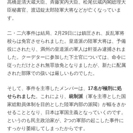
高橋是清大蔵大臣、斉藤実内大臣、松尾伝蔵内閣総理大
臣秘書官、渡辺錠太郎陸軍大将などが亡くなっていま
す。
二・二六事件は結局、2月29日には鎮圧され、反乱軍将
校らは免官させられました。皇道派の陸軍大将は、予備
役にされたり、満州の皇道派の軍人は軒並み逮捕されま
した。クーデターに参加した下士官については、命令に
従っただけとされ無罪放免となりましたが、新たに配属
された部隊での扱いは厳しいものでした。
そして、事件を主導したメンバーは、
17名が極刑に処
せられました
。これにより、
統制派
（軍を主導とした国
家総動員体制を目的とした陸軍内部の派閥）が幅をきか
せることとなり、日本は軍国主義となっていくのです。
というのも民主政治家が、2つの軍部の起こした事件に
すっかり萎縮してしまったからです。