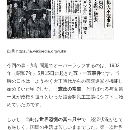
出典 https://ja.wikipedia.org/wiki/
今回の森・加計問題でオーバーラップするのは、1932
年（昭和7年）5月15日に起きた
五・一五事件
です。当
時の日本は、ようやく大正時代からの衆院選挙が機能し
始めていた頃でした。「
憲政の常道
」と呼ばれる与党第
一党が政権を担うといった議会制民主主義にシフトし始
めていたのです。
しかし、当時は
世界恐慌の真っ只中
で、経済状況がとて
も厳しく、国民の生活は苦しいままでした。第一次世界