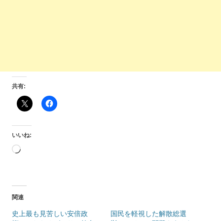
共有:
いいね:
読
み
込
み
中…
関連
史上最も見苦しい安倍政
国民を軽視した解散総選