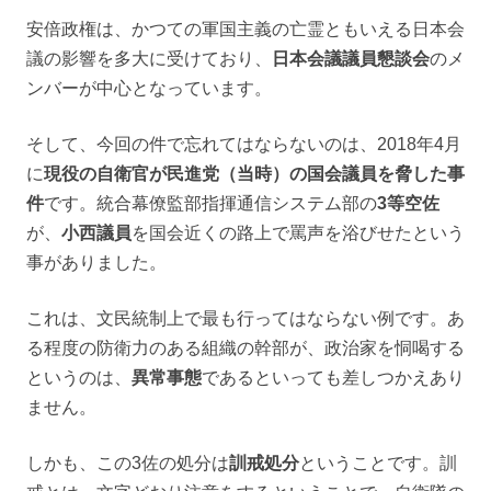
安倍政権は、かつての軍国主義の亡霊ともいえる日本会
議の影響を多大に受けており、
日本会議議員懇談会
のメ
ンバーが中心となっています。
そして、今回の件で忘れてはならないのは、2018年4月
に
現役の自衛官が民進党（当時）の国会議員を脅した事
件
です。統合幕僚監部指揮通信システム部の
3等空佐
が、
小西議員
を国会近くの路上で罵声を浴びせたという
事がありました。
これは、文民統制上で最も行ってはならない例です。あ
る程度の防衛力のある組織の幹部が、政治家を恫喝する
というのは、
異常事態
であるといっても差しつかえあり
ません。
しかも、この3佐の処分は
訓戒処分
ということです。訓