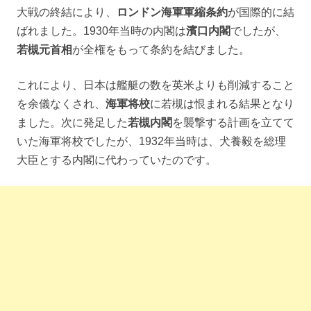
大戦の終結により、
ロンドン海軍軍縮条約
が国際的に結
ばれました。1930年当時の内閣は
濱口内閣
でしたが、
若槻元首相
が全権をもって条約を結びました。
これにより、日本は艦艇の数を英米よりも削減すること
を余儀なくされ、
海軍将校
に若槻は恨まれる結果となり
ました。次に発足した
若槻内閣
を襲撃する計画を立てて
いた海軍将校でしたが、1932年当時は、犬養毅を総理
大臣とする内閣に代わっていたのです。