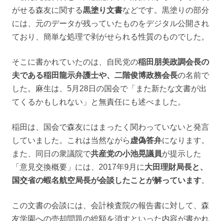
がせる森友に関する
黒塗り文書
などです。黒塗りの部分
には、元のデータが残っていたものをデジタル公開され
ており、簡単な処理で剥がせられる性質のものでした。
そこに書かれていたのは、自民党の
稲田朋美政調会長の
夫である稲田龍示弁護士や、二階俊博政務会長
の名前で
した。麻生は、5月28日の国会で「また新たな文書が出
てくるかもしれない」と無責任にも述べました。
稲田は、国会で森友にはまったく関わっていないと発言
していました。これは当然ながら
虚偽答弁
になります。
また、同日の衆議院で
共産党の小池晃議員
が提示した
「意見交換概要」には、2017年9月に
大田理財局長と、
国交省の蝦名航空局長が会談したことが解っています
。
この文書の会談には、会計検査院の報告書に対して、森
友学園への売却問題の総額を消すといった内容が書かれ