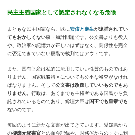
民主主義国家として認定されなくなる危険
まともな民主国家なら、既に
安倍と麻生
が逮捕されてい
てもおかしくない
森・加計問題です。公文書よりも役人
や、政治家の記憶力が正しいはずはなく、関係性を完全
に否定できていない段階で裁判ではアウトです。
また、国有財産は私的に流用していい性質のものではあ
りません。国家戦略特区についても公平な審査がなけれ
ばなりません。そして
公文書は改竄していいものでもあ
りません
。行政は、あくまでも主権者である国民から負
託されているものであり、総理大臣は
国王でも皇帝でも
ない
のです。
毎回のように新たな文書が出てきています。愛媛県から
の
柳瀬元秘書官
との面会記録や、財務省からのすぐに剥