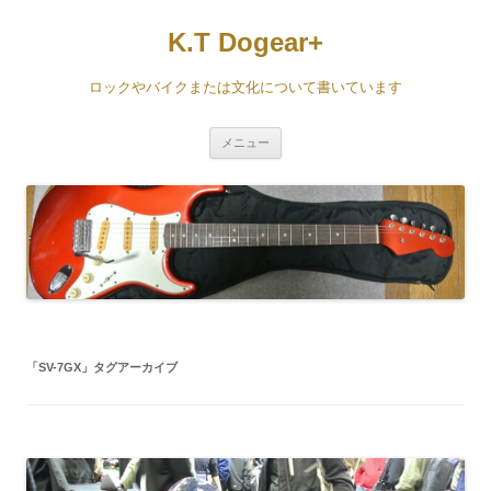
コ
ン
K.T Dogear+
テ
ン
ツ
へ
ロックやバイクまたは文化について書いています
ス
キ
ッ
プ
メニュー
「
SV-7GX
」タグアーカイブ