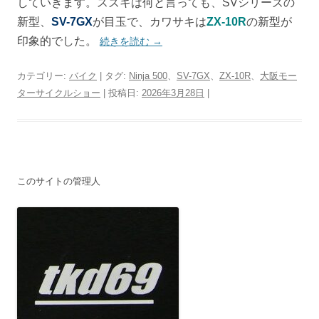
していきます。スズキは何と言っても、SVシリーズの
新型、
SV-7GX
が目玉で、カワサキは
ZX-10R
の新型が
印象的でした。
続きを読む
→
カテゴリー:
バイク
| タグ:
Ninja 500
、
SV-7GX
、
ZX-10R
、
大阪モー
ターサイクルショー
| 投稿日:
2026年3月28日
|
このサイトの管理人