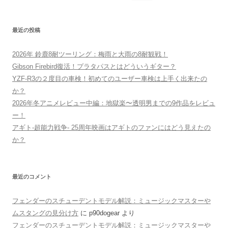
索:
最近の投稿
2026年 鈴鹿8耐ツーリング：梅雨と大雨の8耐観戦！
Gibson Firebird復活！プラタパスとはどういうギター？
YZF-R3の２度目の車検！初めてのユーザー車検は上手く出来たの
か？
2026年冬アニメレビュー中編：地獄楽〜透明男までの9作品をレビュ
ー！
アギト-超能力戦争- 25周年映画はアギトのファンにはどう見えたの
か？
最近のコメント
フェンダーのスチューデントモデル解説：ミュージックマスターや
ムスタングの見分け方
に
p90dogear
より
フェンダーのスチューデントモデル解説：ミュージックマスターや