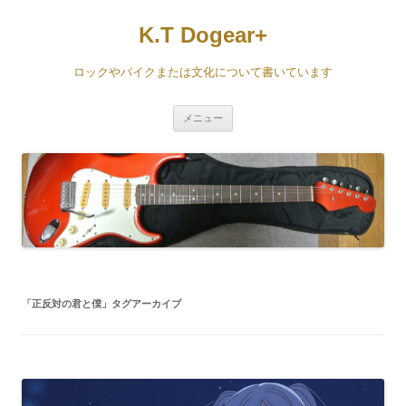
コ
ン
K.T Dogear+
テ
ン
ツ
へ
ロックやバイクまたは文化について書いています
ス
キ
ッ
プ
メニュー
「
正反対の君と僕
」タグアーカイブ