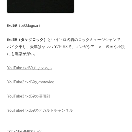
tkd69
（p90dogear）
tkd69（タケダロック）
というソロ名義のロックミュージシャンで、
バイク乗り。愛車はヤマハ YZF-R3で、マンガやアニメ、映画や小説
にも造詣が深い。
YouTube tkd69チャンネル
YouTube2 tkd69のmotovlog
YouTube3 tkd69の漫研部
YouTube4 tkd69のオカルトチャンネル
ブログ主の最新アルバム