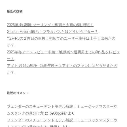
最近の投稿
2026年 鈴鹿8耐ツーリング：梅雨と大雨の8耐観戦！
Gibson Firebird復活！プラタパスとはどういうギター？
YZF-R3の２度目の車検！初めてのユーザー車検は上手く出来たの
か？
2026年冬アニメレビュー中編：地獄楽〜透明男までの9作品をレビュ
ー！
アギト-超能力戦争- 25周年映画はアギトのファンにはどう見えたの
か？
最近のコメント
フェンダーのスチューデントモデル解説：ミュージックマスターや
ムスタングの見分け方
に
p90dogear
より
フェンダーのスチューデントモデル解説：ミュージックマスターや
ムスタングの見分け方
に
通行人
より