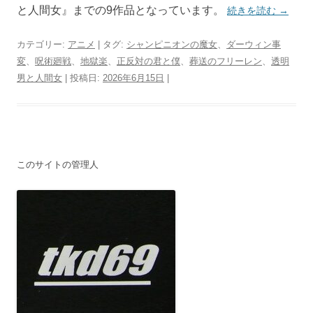
と人間女』までの9作品となっています。
続きを読む
→
カテゴリー:
アニメ
| タグ:
シャンピニオンの魔女
、
ダーウィン事
変
、
呪術廻戦
、
地獄楽
、
正反対の君と僕
、
葬送のフリーレン
、
透明
男と人間女
| 投稿日:
2026年6月15日
|
このサイトの管理人