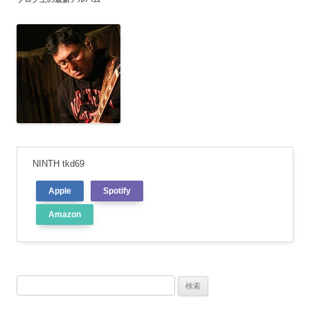
NINTH tkd69
Apple
Spotify
Amazon
検
索: