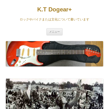
コ
ン
K.T Dogear+
テ
ン
ツ
へ
ロックやバイクまたは文化について書いています
ス
キ
ッ
プ
メニュー