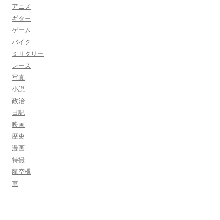
アニメ
ギター
ゲーム
バイク
ミリタリー
レース
写真
小説
政治
日記
映画
歴史
漫画
特撮
航空機
車