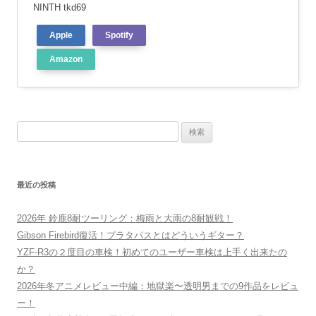
NINTH tkd69
Apple
Spotify
Amazon
検
索:
最近の投稿
2026年 鈴鹿8耐ツーリング：梅雨と大雨の8耐観戦！
Gibson Firebird復活！プラタパスとはどういうギター？
YZF-R3の２度目の車検！初めてのユーザー車検は上手く出来たの
か？
2026年冬アニメレビュー中編：地獄楽〜透明男までの9作品をレビュ
ー！