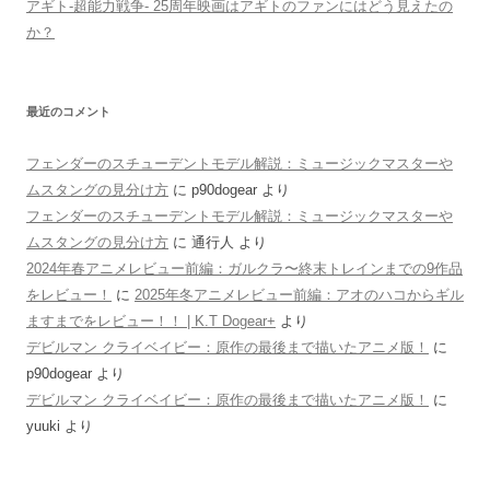
アギト-超能力戦争- 25周年映画はアギトのファンにはどう見えたの
か？
最近のコメント
フェンダーのスチューデントモデル解説：ミュージックマスターや
ムスタングの見分け方
に
p90dogear
より
フェンダーのスチューデントモデル解説：ミュージックマスターや
ムスタングの見分け方
に
通行人
より
2024年春アニメレビュー前編：ガルクラ〜終末トレインまでの9作品
をレビュー！
に
2025年冬アニメレビュー前編：アオのハコからギル
ますまでをレビュー！！ | K.T Dogear+
より
デビルマン クライベイビー：原作の最後まで描いたアニメ版！
に
p90dogear
より
デビルマン クライベイビー：原作の最後まで描いたアニメ版！
に
yuuki
より