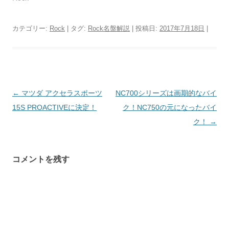
カテゴリー:
Rock
| タグ:
Rock名盤解説
| 投稿日:
2017年7月18日
|
投
←
マツダ アクセラスポーツ
NC700シリーズは画期的なバイ
稿
15S PROACTIVEに決定！
ク！NC750の元になったバイ
ナ
ク！
→
ビ
ゲ
コメントを残す
ー
シ
ョ
ン