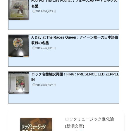
Fool For The City Foghat：ブルース系ハードロックの
名盤
2017年6月29日
A Day at The Races Queen：クイーン唯一の日本語曲
収録の名盤
2017年6月28日
ロック名盤解説再開！File6 : PRESENCE LED ZEPPEL
IN
2017年6月25日
ロックミュージック進化論
(新潮文庫)