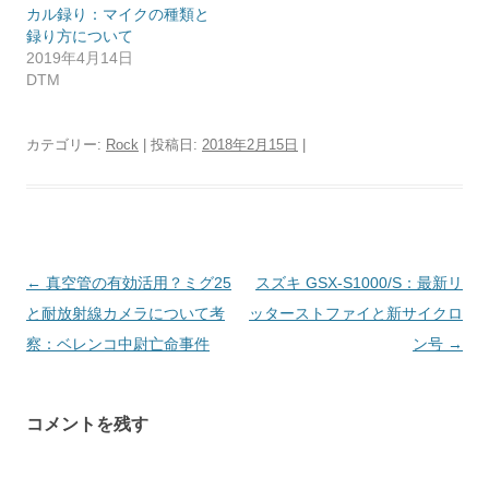
カル録り：マイクの種類と
録り方について
2019年4月14日
DTM
カテゴリー:
Rock
| 投稿日:
2018年2月15日
|
投
←
真空管の有効活用？ミグ25
スズキ GSX-S1000/S：最新リ
稿
と耐放射線カメラについて考
ッターストファイと新サイクロ
ナ
察：ベレンコ中尉亡命事件
ン号
→
ビ
ゲ
コメントを残す
ー
シ