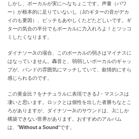
しかし、ボーカルが実にへなちょこです。声量（パワ
ー）が根本的に足りていないし（Jのギターの音がデカ
イのも要因）、ピッチもあやしくたどたどしいです。ギ
ターの気合の半分でもボーカルに力入れろよ！とツッコ
ミしたくなります。
ダイナソーJr.の場合、このボーカルの弱さはマイナスに
はなっていません。轟音と、弱弱しいボーカルのギャッ
プが、バンドの雰囲気にマッチしていて、叙情的にすら
感じられるのです。
この黄金比？をナチュラルに表現できるJ・マスシスは
凄いと思います。ロックとは個性を出した者勝ちなとこ
ろがありますが、ダイナソーJr.のサウンドは、Jにしか
構築できない世界があります。おすすめのアルバム
は、”
Without a Sound
“です。