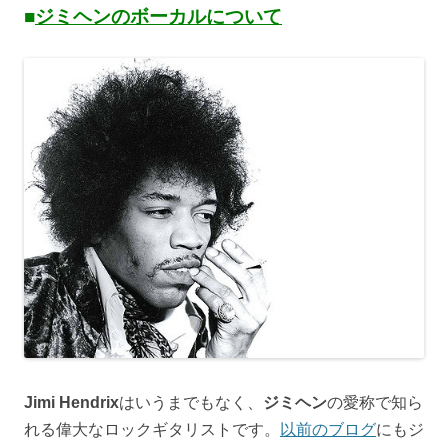
■
ジミヘンのボーカルについて
Jimi Hendrix
はいうまでもなく、
ジミヘン
の愛称で知ら
れる偉大なロックギタリストです。
以前のブログ
にもジ