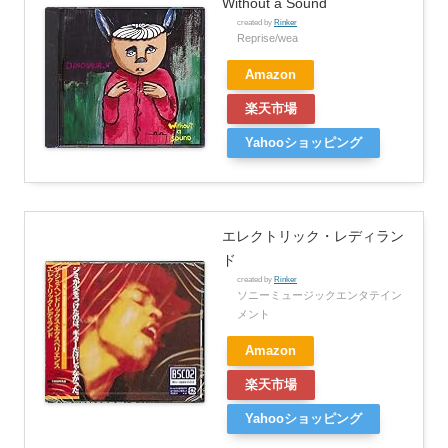
Without a Sound
created by
Rinker
Reprise/wea
Amazon
楽天市場
Yahooショッピング
エレクトリック・レディラン
ド
created by
Rinker
ソニーミュージックエンタテイン
メント
Amazon
楽天市場
Yahooショッピング