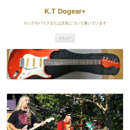
コ
ン
K.T Dogear+
テ
ン
ツ
へ
ロックやバイクまたは文化について書いています
ス
キ
ッ
プ
メニュー