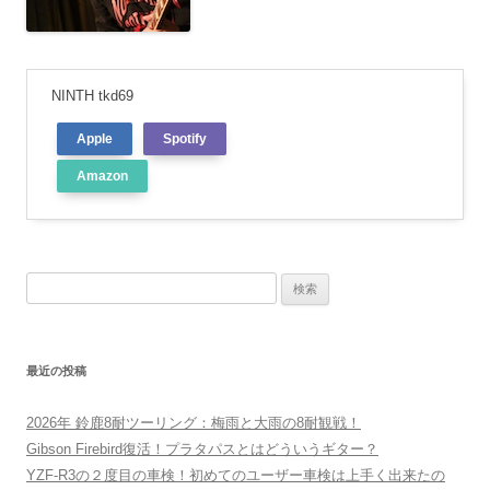
NINTH tkd69
Apple
Spotify
Amazon
検
索:
最近の投稿
2026年 鈴鹿8耐ツーリング：梅雨と大雨の8耐観戦！
Gibson Firebird復活！プラタパスとはどういうギター？
YZF-R3の２度目の車検！初めてのユーザー車検は上手く出来たの