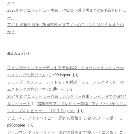
か？
2026年冬アニメレビュー中編：地獄楽〜透明男までの9作品をレビュ
ー！
アギト-超能力戦争- 25周年映画はアギトのファンにはどう見えたの
か？
最近のコメント
フェンダーのスチューデントモデル解説：ミュージックマスターや
ムスタングの見分け方
に
p90dogear
より
フェンダーのスチューデントモデル解説：ミュージックマスターや
ムスタングの見分け方
に
通行人
より
2024年春アニメレビュー前編：ガルクラ〜終末トレインまでの9作品
をレビュー！
に
2025年冬アニメレビュー前編：アオのハコからギル
ますまでをレビュー！！ | K.T Dogear+
より
デビルマン クライベイビー：原作の最後まで描いたアニメ版！
に
p90dogear
より
デビルマン クライベイビー：原作の最後まで描いたアニメ版！
に