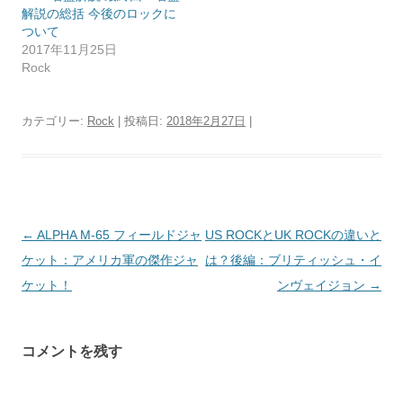
解説の総括 今後のロックに
ついて
2017年11月25日
Rock
カテゴリー:
Rock
| 投稿日:
2018年2月27日
|
投
←
ALPHA M-65 フィールドジャ
US ROCKとUK ROCKの違いと
稿
ケット：アメリカ軍の傑作ジャ
は？後編：ブリティッシュ・イ
ナ
ケット！
ンヴェイジョン
→
ビ
ゲ
コメントを残す
ー
シ