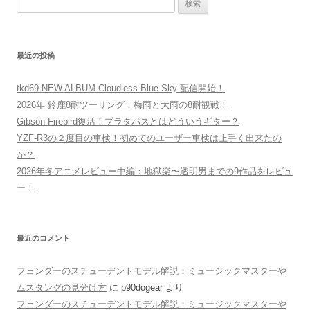
検
索:
最近の投稿
tkd69 NEW ALBUM Cloudless Blue Sky 配信開始！
2026年 鈴鹿8耐ツーリング：梅雨と大雨の8耐観戦！
Gibson Firebird復活！プラタパスとはどういうギター？
YZF-R3の２度目の車検！初めてのユーザー車検は上手く出来たの
か？
2026年冬アニメレビュー中編：地獄楽〜透明男までの9作品をレビュ
ー！
最近のコメント
フェンダーのスチューデントモデル解説：ミュージックマスターや
ムスタングの見分け方
に
p90dogear
より
フェンダーのスチューデントモデル解説：ミュージックマスターや