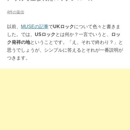
4件の返信
以前、
MUSEの記事
で
UKロック
について色々と書きま
した。では、
USロック
とは何か？一言でいうと、
ロッ
ク発祥の地
ということです。「え、それで終わり？」と
思うでしょうが、シンプルに答えるとそれが一番説明が
つきます。