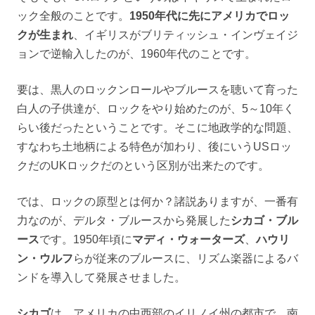
ック全般のことです。
1950年代に先にアメリカでロッ
クが生まれ
、イギリスがブリティッシュ・インヴェイジ
ョンで逆輸入したのが、1960年代のことです。
要は、黒人のロックンロールやブルースを聴いて育った
白人の子供達が、ロックをやり始めたのが、5～10年く
らい後だったということです。そこに地政学的な問題、
すなわち土地柄による特色が加わり、後にいうUSロッ
クだのUKロックだのという区別が出来たのです。
では、ロックの原型とは何か？諸説ありますが、一番有
力なのが、デルタ・ブルースから発展した
シカゴ・ブル
ース
です。1950年頃に
マディ・ウォーターズ
、
ハウリ
ン・ウルフ
らが従来のブルースに、リズム楽器によるバ
ンドを導入して発展させました。
シカゴ
は、アメリカの中西部のイリノイ州の都市で、南