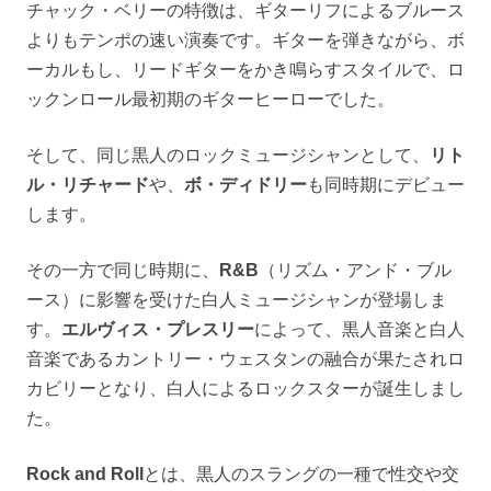
チャック・ベリーの特徴は、ギターリフによるブルース
よりもテンポの速い演奏です。ギターを弾きながら、ボ
ーカルもし、リードギターをかき鳴らすスタイルで、ロ
ックンロール最初期のギターヒーローでした。
そして、同じ黒人のロックミュージシャンとして、
リト
ル・リチャード
や、
ボ・ディドリー
も同時期にデビュー
します。
その一方で同じ時期に、
R&B
（リズム・アンド・ブル
ース）に影響を受けた白人ミュージシャンが登場しま
す。
エルヴィス・プレスリー
によって、黒人音楽と白人
音楽であるカントリー・ウェスタンの融合が果たされロ
カビリーとなり、白人によるロックスターが誕生しまし
た。
Rock and Roll
とは、黒人のスラングの一種で性交や交