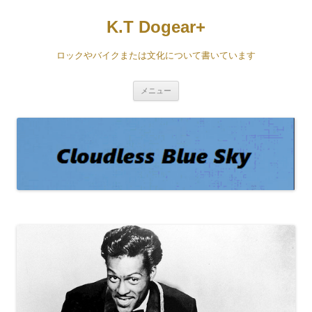
コ
ン
K.T Dogear+
テ
ン
ツ
へ
ロックやバイクまたは文化について書いています
ス
キ
ッ
プ
メニュー