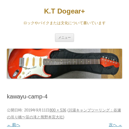
コ
ン
K.T Dogear+
テ
ン
ツ
へ
ロックやバイクまたは文化について書いています
ス
キ
ッ
プ
メニュー
kawayu-camp-4
公開日時:
2019年9月11日
800 × 536
(
川湯キャンプツーリング：谷瀬
の吊り橋〜笹の滝と熊野本宮大社
)
← 前へ
次へ →