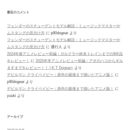
最近のコメント
フェンダーのスチューデントモデル解説：ミュージックマスターや
ムスタングの見分け方
に
p90dogear
より
フェンダーのスチューデントモデル解説：ミュージックマスターや
ムスタングの見分け方
に
通行人
より
2024年春アニメレビュー前編：ガルクラ〜終末トレインまでの9作品
をレビュー！
に
2025年冬アニメレビュー前編：アオのハコからギル
ますまでをレビュー！！ | K.T Dogear+
より
デビルマン クライベイビー：原作の最後まで描いたアニメ版！
に
p90dogear
より
デビルマン クライベイビー：原作の最後まで描いたアニメ版！
に
yuuki
より
アーカイブ