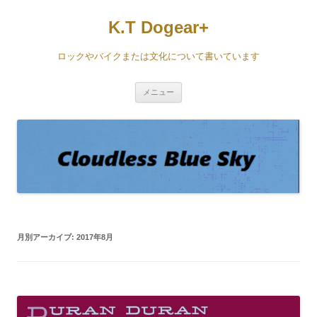
コ
ン
K.T Dogear+
テ
ン
ツ
へ
ロックやバイクまたは文化について書いています
ス
キ
ッ
プ
メニュー
月別アーカイブ:
2017年8月