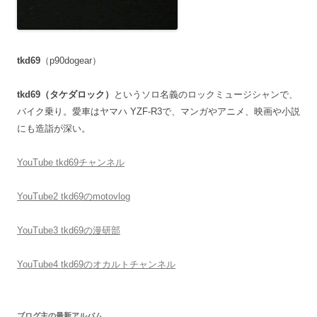
tkd69
（p90dogear）
tkd69（タケダロック）
というソロ名義のロックミュージシャンで、
バイク乗り。愛車はヤマハ YZF-R3で、マンガやアニメ、映画や小説
にも造詣が深い。
YouTube tkd69チャンネル
YouTube2 tkd69のmotovlog
YouTube3 tkd69の漫研部
YouTube4 tkd69のオカルトチャンネル
ブログ主の最新アルバム