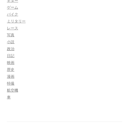
ギター
ゲーム
バイク
ミリタリー
レース
写真
小説
政治
日記
映画
歴史
漫画
特撮
航空機
車