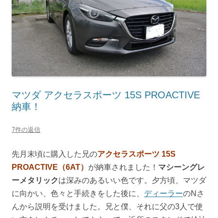
マツダ アクセラスポーツ 15S PROACTIVE
納車！
7件の返信
先月末頃に購入した兄の
アクセラスポーツ 15S
PROACTIVE（6AT）
が納車されました！
マシーングレ
ーメタリック
は深みのあるいい色です。夕方頃、マツダ
に向かい、色々と手続きをした後に、
ディーラー
のNさ
んから説明を受けました。兄と僕、それに父の3人で使