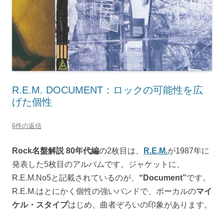
R.E.M. DOCUMENT：ロックの可能性を広
げた個性
6件の返信
Rock名盤解説 80年代編
の2枚目は、
R.E.M.
が1987年に
発表した5枚目のアルバムです。ジャケットに、
R.E.M.No5と記載されているのが、
“Document”
です。
R.E.M.はとにかく個性の強いバンドで、ボーカルの
マイ
ケル・スタイプ
はじめ、曲者ぞろいの印象があります。