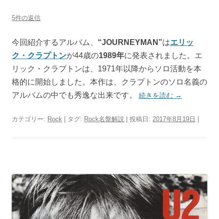
5件の返信
今回紹介するアルバム、
“JOURNEYMAN”
は
エリッ
ク・クラプトン
が44歳の
1989年
に発表されました。エ
リック・クラプトンは、1971年以降からソロ活動を本
格的に開始しました。本作は、クラプトンのソロ名義の
アルバムの中でも秀逸な出来です。
続きを読む
→
カテゴリー:
Rock
| タグ:
Rock名盤解説
| 投稿日:
2017年8月19日
|