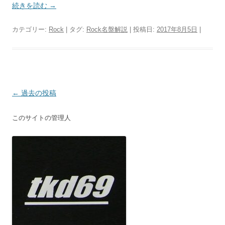
続きを読む
→
カテゴリー:
Rock
| タグ:
Rock名盤解説
| 投稿日:
2017年8月5日
|
投
←
過去の投稿
稿
このサイトの管理人
ナ
ビ
ゲ
ー
シ
ョ
ン