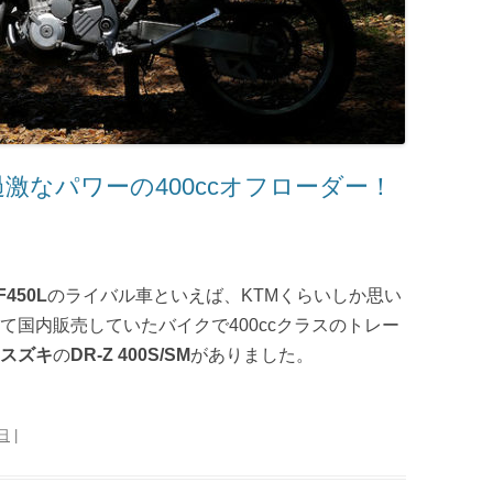
M：過激なパワーの400ccオフローダー！
450L
のライバル車といえば、KTMくらいしか思い
て国内販売していたバイクで400ccクラスのトレー
スズキ
の
DR-Z 400S/SM
がありました。
9日
|