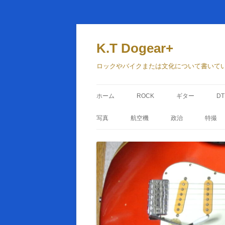
コ
ン
テ
K.T Dogear+
ン
ツ
へ
ロックやバイクまたは文化について書いて
ス
キ
ッ
プ
ホーム
ROCK
ギター
D
写真
航空機
政治
特撮