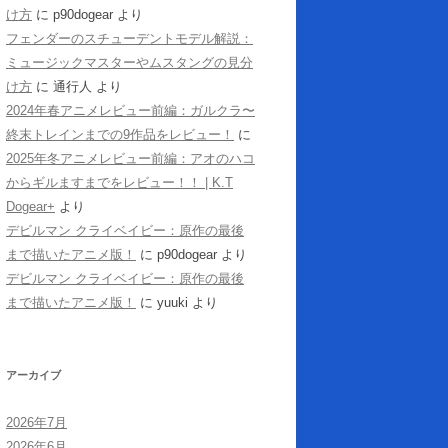
け方
に
p90dogear
より
フェンダーのスチューデントモデル解説：
ミュージックマスターやムスタングの見分
け方
に
通行人
より
2024年春アニメレビュー前編：ガルクラ〜
終末トレインまでの9作品をレビュー！
に
2025年冬アニメレビュー前編：アオのハコ
からギルますまでをレビュー！！ | K.T
Dogear+
より
デビルマン クライベイビー：原作の最後
まで描いたアニメ版！
に
p90dogear
より
デビルマン クライベイビー：原作の最後
まで描いたアニメ版！
に
yuuki
より
アーカイブ
2026年7月
2026年6月