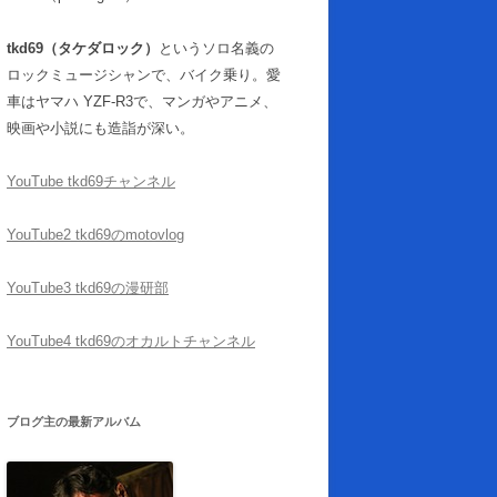
tkd69（タケダロック）
というソロ名義の
ロックミュージシャンで、バイク乗り。愛
車はヤマハ YZF-R3で、マンガやアニメ、
映画や小説にも造詣が深い。
YouTube tkd69チャンネル
YouTube2 tkd69のmotovlog
YouTube3 tkd69の漫研部
YouTube4 tkd69のオカルトチャンネル
ブログ主の最新アルバム