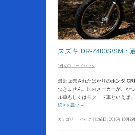
スズキ DR-Z400S/S
1件のフィードバック
最近販売されたばかりの
ホンダ CRF
つきません。国内メーカーが、かつ
ル車もしくはモタード車といえば、
続きを読む
→
カテゴリー:
バイク
| 投稿日:
2018年10月2