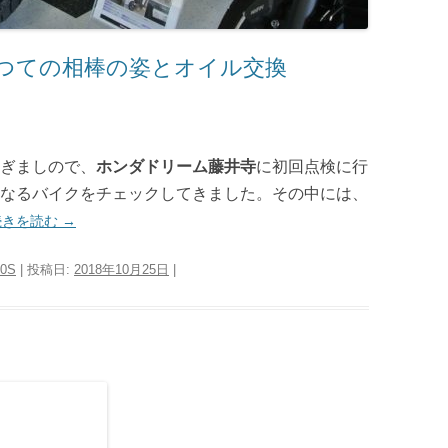
：かつての相棒の姿とオイル交換
過ぎましので、
ホンダドリーム藤井寺
に初回点検に行
なるバイクをチェックしてきました。その中には、
続きを読む
→
0S
| 投稿日:
2018年10月25日
|