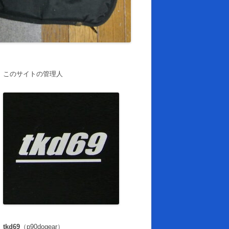
このサイトの管理人
tkd69
（p90dogear）