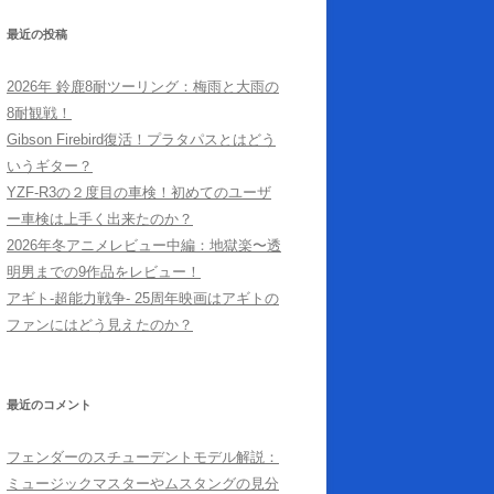
最近の投稿
2026年 鈴鹿8耐ツーリング：梅雨と大雨の
8耐観戦！
Gibson Firebird復活！プラタパスとはどう
いうギター？
YZF-R3の２度目の車検！初めてのユーザ
ー車検は上手く出来たのか？
2026年冬アニメレビュー中編：地獄楽〜透
明男までの9作品をレビュー！
アギト-超能力戦争- 25周年映画はアギトの
ファンにはどう見えたのか？
最近のコメント
フェンダーのスチューデントモデル解説：
ミュージックマスターやムスタングの見分