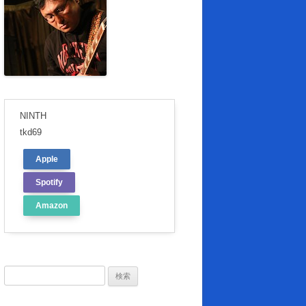
NINTH
tkd69
Apple
Spotify
Amazon
検
索: