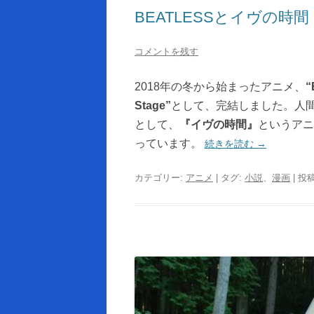
BEATLESSとイヴの
コメントを残す
2018年の冬から始まったアニメ、
“
Stage”
として、完結しました。人
として、
『イヴの時間』
というアニ
っています。
続きを読む
→
カテゴリー:
アニメ
| タグ:
小説
、
漫画
| 投