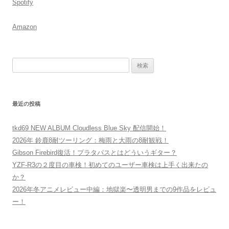
Spotify
Amazon
検
索:
最近の投稿
tkd69 NEW ALBUM Cloudless Blue Sky 配信開始！
2026年 鈴鹿8耐ツーリング：梅雨と大雨の8耐観戦！
Gibson Firebird復活！プラタパスとはどういうギター？
YZF-R3の２度目の車検！初めてのユーザー車検は上手く出来たの
か？
2026年冬アニメレビュー中編：地獄楽〜透明男までの9作品をレビュ
ー！