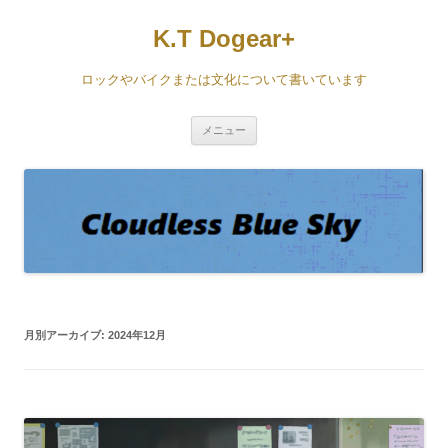
コ
ン
K.T Dogear+
テ
ン
ツ
へ
ロックやバイクまたは文化について書いています
ス
キ
ッ
プ
メニュー
月別アーカイブ:
2024年12月