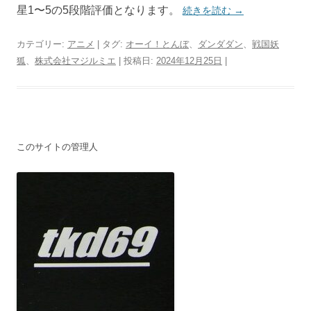
星1〜5の5段階評価となります。
続きを読む
→
カテゴリー:
アニメ
| タグ:
オーイ！とんぼ
、
ダンダダン
、
戦国妖
狐
、
株式会社マジルミエ
| 投稿日:
2024年12月25日
|
このサイトの管理人