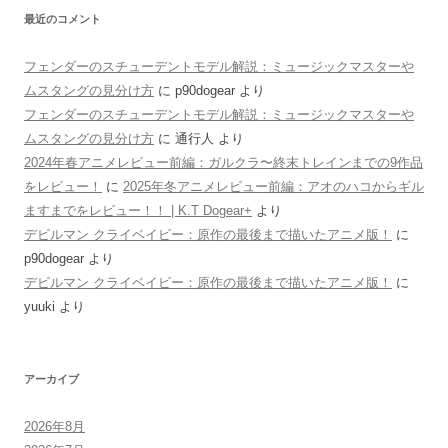
最近のコメント
フェンダーのスチューデントモデル解説：ミュージックマスターや
ムスタングの見分け方
に
p90dogear
より
フェンダーのスチューデントモデル解説：ミュージックマスターや
ムスタングの見分け方
に
通行人
より
2024年春アニメレビュー前編：ガルクラ〜終末トレインまでの9作品
をレビュー！
に
2025年冬アニメレビュー前編：アオのハコからギル
ますまでをレビュー！！ | K.T Dogear+
より
デビルマン クライベイビー：原作の最後まで描いたアニメ版！
に
p90dogear
より
デビルマン クライベイビー：原作の最後まで描いたアニメ版！
に
yuuki
より
アーカイブ
2026年8月